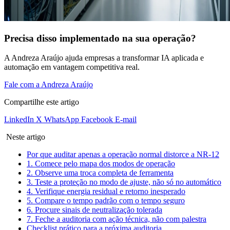
Precisa disso implementado na sua operação?
A Andreza Araújo ajuda empresas a transformar IA aplicada e
automação em vantagem competitiva real.
Fale com a Andreza Araújo
Compartilhe este artigo
LinkedIn
X
WhatsApp
Facebook
E-mail
Neste artigo
Por que auditar apenas a operação normal distorce a NR-12
1. Comece pelo mapa dos modos de operação
2. Observe uma troca completa de ferramenta
3. Teste a proteção no modo de ajuste, não só no automático
4. Verifique energia residual e retorno inesperado
5. Compare o tempo padrão com o tempo seguro
6. Procure sinais de neutralização tolerada
7. Feche a auditoria com ação técnica, não com palestra
Checklist prático para a próxima auditoria