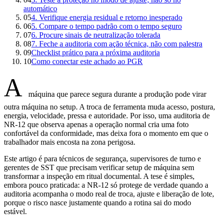
automático
05
4. Verifique energia residual e retorno inesperado
06
5. Compare o tempo padrão com o tempo seguro
07
6. Procure sinais de neutralização tolerada
08
7. Feche a auditoria com ação técnica, não com palestra
09
Checklist prático para a próxima auditoria
10
Como conectar este achado ao PGR
A
máquina que parece segura durante a produção pode virar
outra máquina no setup. A troca de ferramenta muda acesso, postura,
energia, velocidade, pressa e autoridade. Por isso, uma auditoria de
NR-12 que observa apenas a operação normal cria uma foto
confortável da conformidade, mas deixa fora o momento em que o
trabalhador mais encosta na zona perigosa.
Este artigo é para técnicos de segurança, supervisores de turno e
gerentes de SST que precisam verificar setup de máquina sem
transformar a inspeção em ritual documental. A tese é simples,
embora pouco praticada: a NR-12 só protege de verdade quando a
auditoria acompanha o modo real de troca, ajuste e liberação de lote,
porque o risco nasce justamente quando a rotina sai do modo
estável.