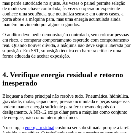
mas perde autoridade no ajuste. Às vezes o painel permite seleção
de modo sem chave controlada; às vezes o operador experiente
conhece uma sequência que neutraliza sensor; em outros casos, a
porta abre e a máquina para, mas uma energia acumulada ainda
mantém movimento por alguns segundos.
O auditor deve pedir demonstração controlada, sem colocar pessoas
em risco, e comparar comportamento esperado com comportamento
real. Quando houver dúvida, a máquina não deve seguir liberada por
suposição. Em SST, suposição técnica em barreira crítica é uma
forma educada de aceitar exposição.
4. Verifique energia residual e retorno
inesperado
Bloquear a fonte principal não resolve tudo. Pneumática, hidráulica,
gravidade, molas, capacitores, pressão acumulada e peças suspensas
podem manter energia suficiente para ferir mesmo depois do
desligamento. A NR-12 exige olhar para a máquina como conjunto
de energias, não como interruptor único.
No setup, a
energia residual
costuma ser subestimada porque a tarefa
é rápida e repetitiva. O trabalhador sabe que precisa apenas ajustar,