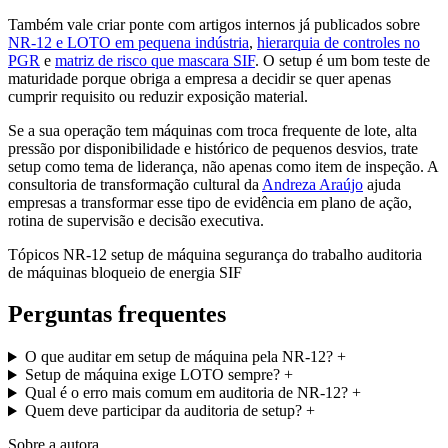
Também vale criar ponte com artigos internos já publicados sobre
NR-12 e LOTO em pequena indústria
,
hierarquia de controles no
PGR
e
matriz de risco que mascara SIF
. O setup é um bom teste de
maturidade porque obriga a empresa a decidir se quer apenas
cumprir requisito ou reduzir exposição material.
Se a sua operação tem máquinas com troca frequente de lote, alta
pressão por disponibilidade e histórico de pequenos desvios, trate
setup como tema de liderança, não apenas como item de inspeção. A
consultoria de transformação cultural da
Andreza Araújo
ajuda
empresas a transformar esse tipo de evidência em plano de ação,
rotina de supervisão e decisão executiva.
Tópicos
NR-12
setup de máquina
segurança do trabalho
auditoria
de máquinas
bloqueio de energia
SIF
Perguntas frequentes
O que auditar em setup de máquina pela NR-12?
+
Setup de máquina exige LOTO sempre?
+
Qual é o erro mais comum em auditoria de NR-12?
+
Quem deve participar da auditoria de setup?
+
Sobre a autora