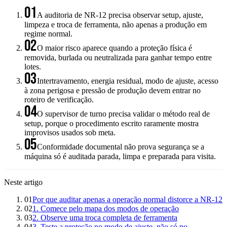
01
A auditoria de NR-12 precisa observar setup, ajuste,
limpeza e troca de ferramenta, não apenas a produção em
regime normal.
02
O maior risco aparece quando a proteção física é
removida, burlada ou neutralizada para ganhar tempo entre
lotes.
03
Intertravamento, energia residual, modo de ajuste, acesso
à zona perigosa e pressão de produção devem entrar no
roteiro de verificação.
04
O supervisor de turno precisa validar o método real de
setup, porque o procedimento escrito raramente mostra
improvisos usados sob meta.
05
Conformidade documental não prova segurança se a
máquina só é auditada parada, limpa e preparada para visita.
Neste artigo
01
Por que auditar apenas a operação normal distorce a NR-12
02
1. Comece pelo mapa dos modos de operação
03
2. Observe uma troca completa de ferramenta
04
3. Teste a proteção no modo de ajuste, não só no