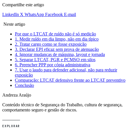
Compartilhe este artigo
LinkedIn
X
WhatsApp
Facebook
E-mail
Neste artigo
Por que o LTCAT de ruído não é só medição
1. Medir ruído em dia limpo, não em dia típico
2. Tratar cargo como se fosse exposição
3. Declarar EPI eficaz sem prova de atenuação
4. Ignorar mudanças de máquina, layout e jornada
5. Separar LTCAT, PGR e PCMSO em silos
6. Preencher PPP por cópia administrativa
7. Usar o laudo para defender adicional, não para reduzir
exposição
Comparação: LTCAT defensivo frente ao LTCAT preventivo
Conclusão
Andreza Araújo
Conteúdo técnico de Segurança do Trabalho, cultura de segurança,
comportamento seguro e gestão de riscos.
EXPLORAR