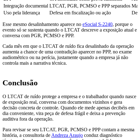
Integração documental
LTCAT, PGR, PCMSO e PPP separados
Matr
Uso pela liderança
Defesa em fiscalização ou ação
Dec
Esse mesmo desalinhamento aparece no
eSocial S-2240
, porque o
evento só se sustenta quando o LTCAT descreve a exposição atual e
conversa com PGR, PCMSO e PPP.
Cada mês em que o LTCAT de ruído fica desalinhado da operação
aumenta a chance de uma contradição aparecer no PPP, no exame
audiométrico ou na perícia, justamente quando a empresa já não
controla mais a narrativa técnica.
Conclusão
O LTCAT de ruído protege a empresa e o trabalhador quando nasce
de exposição real, conversa com documentos vizinhos e gera
decisão concreta de controle. Quando ele mede apenas decibéis em
dia conveniente, vira peça de defesa frágil e deixa a prevenção
auditiva fora da operação.
Para revisar se seu LTCAT, PGR, PCMSO e PPP contam a mesma
história, a consultoria de
Andreza Araujo
conduz diagnóstico