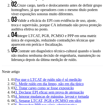
02
Cruze cargo, tarefa e deslocamento antes de definir grupo
homogêneo, já que operadores com o mesmo título podem
viver exposições sonoras muito diferentes.
03
Valide a eficácia do EPI com evidência de uso, ajuste,
troca e supervisão, porque CA informado não prova proteção
auditiva efetiva no posto.
04
Integre LTCAT, PGR, PCMSO e PPP em uma matriz
única de exposição, reduzindo contradições técnicas que
aparecem em perícia e fiscalização.
05
Contrate um diagnóstico técnico-cultural quando o laudo
não mudou nenhuma decisão de engenharia, manutenção ou
liderança depois da última medição de ruído.
Neste artigo
01
Por que o LTCAT de ruído não é só medição
02
1. Medir ruído em dia limpo, não em dia típico
03
2. Tratar cargo como se fosse exposição
04
3. Declarar EPI eficaz sem prova de atenuação
05
4. Ignorar mudanças de máquina, layout e jornada
06
5. Separar LTCAT, PGR e PCMSO em silos
07
6. Preencher PPP por cópia administrativa