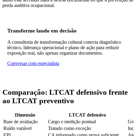
perda auditiva ocupacional.
Transforme laudo em decisão
A consultoria de transformação cultural conecta diagnóstico
técnico, liderança operacional e plano de ação para reduzir
exposição real, não apenas organizar documentos.
Conversar com especialista
Comparação: LTCAT defensivo frente
ao LTCAT preventivo
Dimensão
LTCAT defensivo
Base de avaliação
Cargo e medição pontual
Grup
Ruído variável
Tratado como exceção
Incl
EPI
CA informado como prova suficiente
Aten