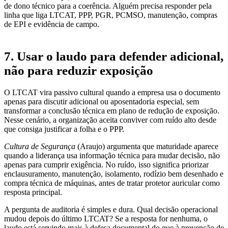
de dono técnico para a coerência. Alguém precisa responder pela
linha que liga LTCAT, PPP, PGR, PCMSO, manutenção, compras
de EPI e evidência de campo.
7. Usar o laudo para defender adicional,
não para reduzir exposição
O LTCAT vira passivo cultural quando a empresa usa o documento
apenas para discutir adicional ou aposentadoria especial, sem
transformar a conclusão técnica em plano de redução de exposição.
Nesse cenário, a organização aceita conviver com ruído alto desde
que consiga justificar a folha e o PPP.
Cultura de Segurança
(Araujo) argumenta que maturidade aparece
quando a liderança usa informação técnica para mudar decisão, não
apenas para cumprir exigência. No ruído, isso significa priorizar
enclausuramento, manutenção, isolamento, rodízio bem desenhado e
compra técnica de máquinas, antes de tratar protetor auricular como
resposta principal.
A pergunta de auditoria é simples e dura. Qual decisão operacional
mudou depois do último LTCAT? Se a resposta for nenhuma, o
laudo está servindo mais à defesa documental do que à prevenção de