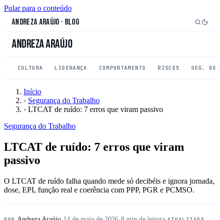
Pular para o conteúdo
Andreza Araújo
·
Blog
Andreza Araújo
CULTURA
LIDERANÇA
COMPORTAMENTO
RISCOS
SEG. DO
Início
›
Segurança do Trabalho
›
LTCAT de ruído: 7 erros que viram passivo
Segurança do Trabalho
LTCAT de ruído: 7 erros que viram
passivo
O LTCAT de ruído falha quando mede só decibéis e ignora jornada,
dose, EPI, função real e coerência com PPP, PGR e PCMSO.
Andreza Araújo
·
14 de maio de 2026
·
8 min de leitura
·
POR
ATUALIZADO