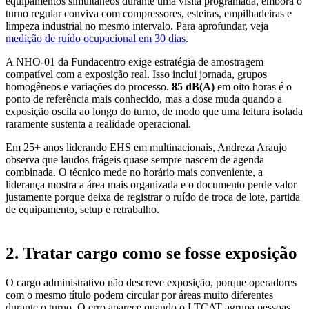
equipamentos simultâneos durante uma visita programada, embora o
turno regular conviva com compressores, esteiras, empilhadeiras e
limpeza industrial no mesmo intervalo. Para aprofundar, veja
medição de ruído ocupacional em 30 dias
.
A NHO-01 da Fundacentro exige estratégia de amostragem
compatível com a exposição real. Isso inclui jornada, grupos
homogêneos e variações do processo.
85 dB(A)
em oito horas é o
ponto de referência mais conhecido, mas a dose muda quando a
exposição oscila ao longo do turno
, de modo que uma leitura isolada
raramente sustenta a realidade operacional.
Em 25+ anos liderando EHS em multinacionais, Andreza Araujo
observa que laudos frágeis quase sempre nascem de agenda
combinada. O técnico mede no horário mais conveniente, a
liderança mostra a área mais organizada e o documento perde valor
justamente porque deixa de registrar o ruído de troca de lote, partida
de equipamento, setup e retrabalho.
2. Tratar cargo como se fosse exposição
O cargo administrativo não descreve exposição, porque operadores
com o mesmo título podem circular por áreas muito diferentes
durante o turno. O erro aparece quando o LTCAT agrupa pessoas