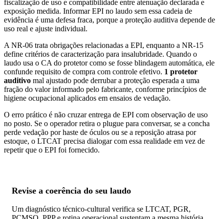
fiscalização de uso e compatibilidade entre atenuação declarada e
exposição medida. Informar EPI no laudo sem essa cadeia de
evidência é uma defesa fraca, porque a proteção auditiva depende de
uso real e ajuste individual.
A NR-06 trata obrigações relacionadas a EPI, enquanto a NR-15
define critérios de caracterização para insalubridade. Quando o
laudo usa o CA do protetor como se fosse blindagem automática, ele
confunde requisito de compra com controle efetivo.
1 protetor
auditivo
mal ajustado pode derrubar a proteção esperada a uma
fração do valor informado pelo fabricante
, conforme princípios de
higiene ocupacional aplicados em ensaios de vedação.
O erro prático é não cruzar entrega de EPI com observação de uso
no posto. Se o operador retira o plugue para conversar, se a concha
perde vedação por haste de óculos ou se a reposição atrasa por
estoque, o LTCAT precisa dialogar com essa realidade em vez de
repetir que o EPI foi fornecido.
Revise a coerência do seu laudo
Um diagnóstico técnico-cultural verifica se LTCAT, PGR,
PCMSO, PPP e rotina operacional sustentam a mesma história