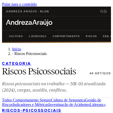
Pular para o conteúdo
ANDREZA ARAÚJO
·
BLOG
CULTURA
LIDERANÇA
COMPORTAMENTO
RISCOS
SEG. 
Início
›
Riscos Psicossociais
CATEGORIA
Riscos Psicossociais
44 ARTIGOS
Riscos psicossociais no trabalho — NR-01 atualizada
(2024), cargas, assédio, conflitos.
Todos
Comportamento Seguro
Cultura de Segurança
Gestão de
Riscos
Indicadores e Métricas
Investigação de Acidentes
Liderança
RISCOS-PSICOSSOCIAIS