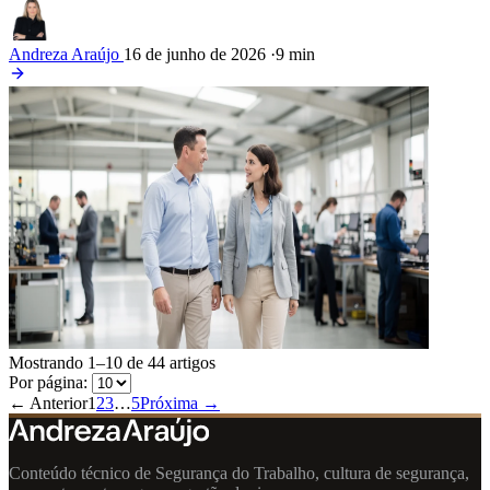
Andreza Araújo
16 de junho de 2026
·
9 min
Mostrando 1–10 de 44 artigos
Por página:
← Anterior
1
2
3
…
5
Próxima →
Conteúdo técnico de Segurança do Trabalho, cultura de segurança,