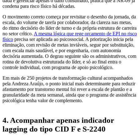
dada e gerenciar apenas o dano consumado, prática que a NR-09 já
condena para risco físico há décadas.
O movimento correto começa por revisitar o desenho da jornada, da
escala, do volume de tarefa por colaborador, da clareza nas metas,
do ritmo decisório do líder de turno e da própria estrutura de carreira
no setor crítico.
A mesma lógica que rege orçamento de EPI no risco
físico
precisa ser aplicada ao psicossocial. A priorização inicia pela
eliminação, com revisão de metas inviáveis, segue por substituição,
com escala mais saudável, e por engenharia, com autonomia
decisória aumentada. O degrau seguinte são os administrativos, com
rotina de devolutiva estruturada do líder, e só ao final entra o
controle individual, com programa de apoio psicológico.
Em mais de 250 projetos de transformação cultural acompanhados
pela Andreza Araújo, o ponto inicial mais determinante para reduzir
afastamento por transtorno mental foi rever a escala de plantão e a
granularidade da meta semanal, ainda que o programa de assistência
psicológica tenha valor de complemento.
4. Acompanhar apenas indicador
lagging do tipo CID F e S-2240