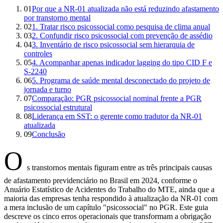
01
Por que a NR-01 atualizada não está reduzindo afastamento
por transtorno mental
02
1. Tratar risco psicossocial como pesquisa de clima anual
03
2. Confundir risco psicossocial com prevenção de assédio
04
3. Inventário de risco psicossocial sem hierarquia de
controles
05
4. Acompanhar apenas indicador lagging do tipo CID F e
S-2240
06
5. Programa de saúde mental desconectado do projeto de
jornada e turno
07
Comparação: PGR psicossocial nominal frente a PGR
psicossocial estrutural
08
Liderança em SST: o gerente como tradutor da NR-01
atualizada
09
Conclusão
O
s transtornos mentais figuram entre as três principais causas
de afastamento previdenciário no Brasil em 2024, conforme o
Anuário Estatístico de Acidentes do Trabalho do MTE, ainda que a
maioria das empresas tenha respondido à atualização da NR-01 com
a mera inclusão de um capítulo "psicossocial" no PGR. Este guia
descreve os cinco erros operacionais que transformam a obrigação