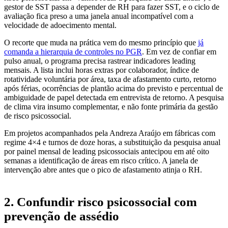
gestor de SST passa a depender de RH para fazer SST, e o ciclo de
avaliação fica preso a uma janela anual incompatível com a
velocidade de adoecimento mental.
O recorte que muda na prática vem do mesmo princípio que
já
comanda a hierarquia de controles no PGR
. Em vez de confiar em
pulso anual, o programa precisa rastrear indicadores leading
mensais. A lista inclui horas extras por colaborador, índice de
rotatividade voluntária por área, taxa de afastamento curto, retorno
após férias, ocorrências de plantão acima do previsto e percentual de
ambiguidade de papel detectada em entrevista de retorno. A pesquisa
de clima vira insumo complementar, e não fonte primária da gestão
de risco psicossocial.
Em projetos acompanhados pela Andreza Araújo em fábricas com
regime 4×4 e turnos de doze horas, a substituição da pesquisa anual
por painel mensal de leading psicossociais antecipou em até oito
semanas a identificação de áreas em risco crítico. A janela de
intervenção abre antes que o pico de afastamento atinja o RH.
2. Confundir risco psicossocial com
prevenção de assédio