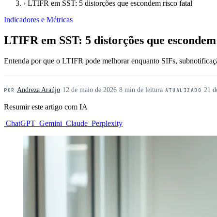
›
LTIFR em SST: 5 distorções que escondem risco fatal
Indicadores e Métricas
LTIFR em SST: 5 distorções que escondem r
Entenda por que o LTIFR pode melhorar enquanto SIFs, subnotificação
Andreza Araújo
·
12 de maio de 2026
·
8 min de leitura
·
21 d
POR
ATUALIZADO
Resumir este artigo com IA
ChatGPT
Gemini
Claude
Perplexity