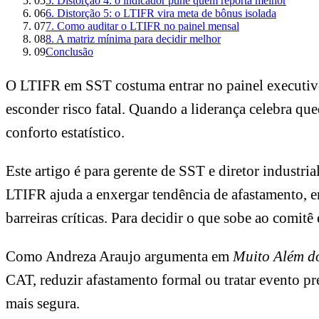
05
5. Distorção 4: o indicador pune quem reporta melhor
06
6. Distorção 5: o LTIFR vira meta de bônus isolada
07
7. Como auditar o LTIFR no painel mensal
08
8. A matriz mínima para decidir melhor
09
Conclusão
O LTIFR em SST costuma entrar no painel executiv
esconder risco fatal. Quando a liderança celebra que
conforto estatístico.
Este artigo é para gerente de SST e diretor industr
LTIFR ajuda a enxergar tendência de afastamento, em
barreiras críticas. Para decidir o que sobe ao comi
Como Andreza Araujo argumenta em
Muito Além d
CAT, reduzir afastamento formal ou tratar evento p
mais segura.