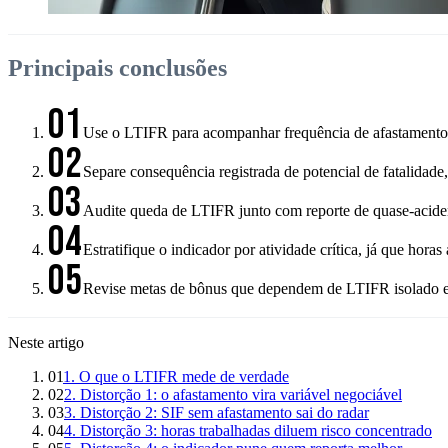
Principais conclusões
01
Use o LTIFR para acompanhar frequência de afastamento, 
02
Separe consequência registrada de potencial de fatalidade
03
Audite queda de LTIFR junto com reporte de quase-acidente
04
Estratifique o indicador por atividade crítica, já que ho
05
Revise metas de bônus que dependem de LTIFR isolado e 
Neste artigo
01
1. O que o LTIFR mede de verdade
02
2. Distorção 1: o afastamento vira variável negociável
03
3. Distorção 2: SIF sem afastamento sai do radar
04
4. Distorção 3: horas trabalhadas diluem risco concentrado