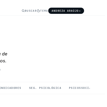
BUSCAR
TEMA
ANDREZA ARAÚJO
→
a de
os.
O
INDICADORES
SEG. PSICOLÓGICA
PSICOSSOCIAIS
SA