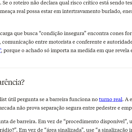
e o roteiro não declara qual risco crítico está sendo tes
ameaça real possa estar em intertravamento burlado, ene
carga que busca “condição insegura” encontra cones for
ade, comunicação entre motorista e conferente e autoridad
T
, porque o achado só importa na medida em que revela e
arência?
st útil pergunta se a barreira funciona no
turno real
. A
arcada não prova separação segura entre pedestre e emp
ta de barreira. Em vez de “procedimento disponível”, us
ádio?”. Em vez de “área sinalizada”, use “a sinalização