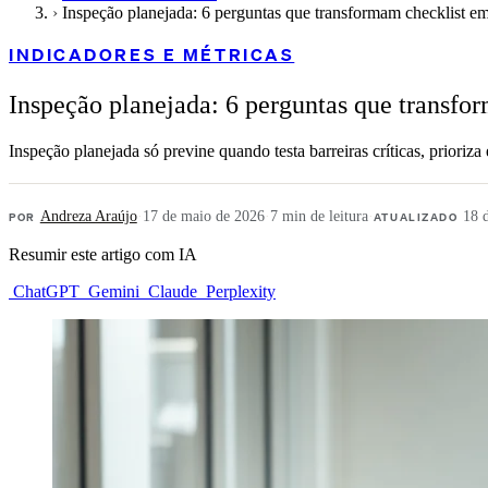
›
Inspeção planejada: 6 perguntas que transformam checklist em
INDICADORES E MÉTRICAS
Inspeção planejada: 6 perguntas que transfo
Inspeção planejada só previne quando testa barreiras críticas, prioriz
POR
Andreza Araújo
·
17 de maio de 2026
·
7 min de leitura
·
ATUALIZADO
18 
Resumir este artigo com IA
ChatGPT
Gemini
Claude
Perplexity