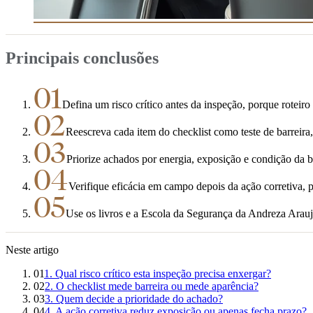
Principais conclusões
01
Defina um risco crítico antes da inspeção, porque roteiro
02
Reescreva cada item do checklist como teste de barreir
03
Priorize achados por energia, exposição e condição da ba
04
Verifique eficácia em campo depois da ação corretiva,
05
Use os livros e a Escola da Segurança da Andreza Araujo
Neste artigo
01
1. Qual risco crítico esta inspeção precisa enxergar?
02
2. O checklist mede barreira ou mede aparência?
03
3. Quem decide a prioridade do achado?
04
4. A ação corretiva reduz exposição ou apenas fecha prazo?