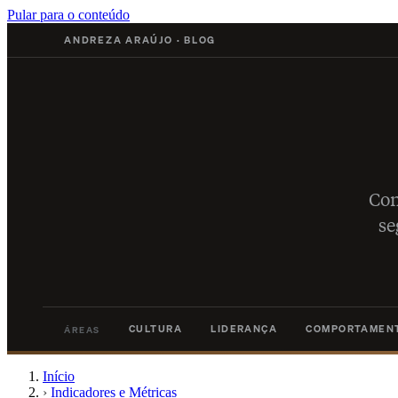
Pular para o conteúdo
ANDREZA ARAÚJO
·
BLOG
Con
se
CULTURA
LIDERANÇA
COMPORTAMEN
ÁREAS
Início
›
Indicadores e Métricas