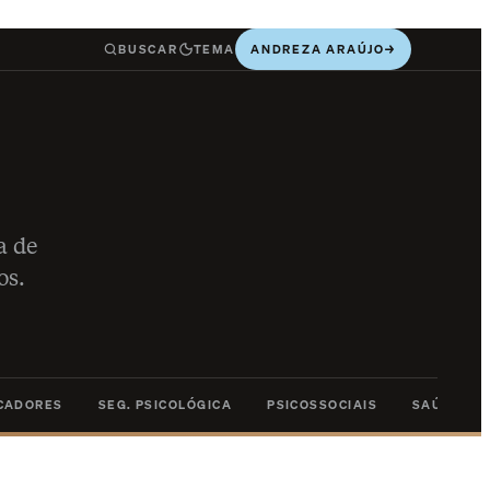
BUSCAR
TEMA
ANDREZA ARAÚJO
→
a de
os.
ICADORES
SEG. PSICOLÓGICA
PSICOSSOCIAIS
SAÚDE ME