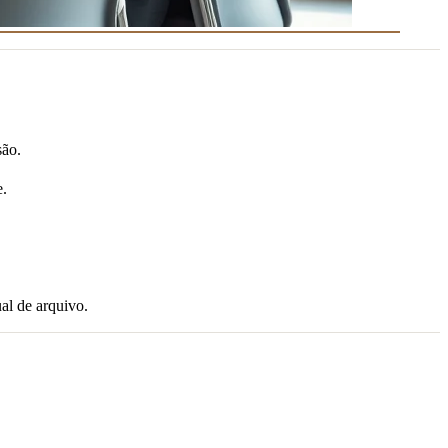
são.
e.
al de arquivo.