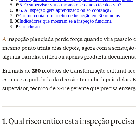
05
5. O supervisor viu o mesmo risco que o técnico viu?
06
6. A inspeção gera aprendizado ou só cobrança?
07
Como montar um roteiro de inspeção em 30 minutos
08
Indicadores que mostram se a inspeção funciona
09
Conclusão
A inspeção planejada perde força quando vira passeio 
mesmo ponto trinta dias depois, agora com a sensação
alguma barreira crítica ou apenas produziu document
Em mais de
250
projetos de transformação cultural
aco
esquece a qualidade da decisão tomada depois delas. Es
supervisor, técnico de SST e gerente que precisa enxerg
1. Qual risco crítico esta inspeção precis