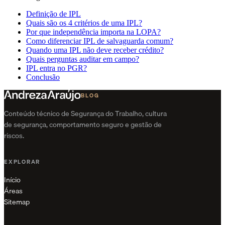
Definição de IPL
Quais são os 4 critérios de uma IPL?
Por que independência importa na LOPA?
Como diferenciar IPL de salvaguarda comum?
Quando uma IPL não deve receber crédito?
Quais perguntas auditar em campo?
IPL entra no PGR?
Conclusão
BLOG
Conteúdo técnico de Segurança do Trabalho, cultura
de segurança, comportamento seguro e gestão de
riscos.
EXPLORAR
Início
Áreas
Sitemap