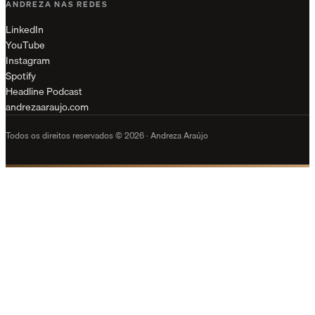
ANDREZA NAS REDES
LinkedIn
YouTube
Instagram
Spotify
Headline Podcast
andrezaaraujo.com
Todos os direitos reservados © 2026 · Andreza Araújo