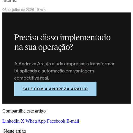
retorno.
06 de julho de 2026
·
9 min
Precisa disso implementado
na sua operação?
A Andreza Araújo ajuda empresas a transformar
IA aplicada e automação em vantagem
competitiva real.
FALE COM A ANDREZA ARAÚJO
Compartilhe este artigo
LinkedIn
X
WhatsApp
Facebook
E-mail
Neste artigo