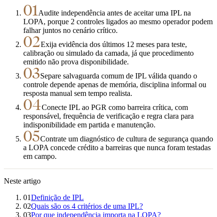
01
Audite independência antes de aceitar uma IPL na
LOPA, porque 2 controles ligados ao mesmo operador podem
falhar juntos no cenário crítico.
02
Exija evidência dos últimos 12 meses para teste,
calibração ou simulado da camada, já que procedimento
emitido não prova disponibilidade.
03
Separe salvaguarda comum de IPL válida quando o
controle depende apenas de memória, disciplina informal ou
resposta manual sem tempo realista.
04
Conecte IPL ao PGR como barreira crítica, com
responsável, frequência de verificação e regra clara para
indisponibilidade em partida e manutenção.
05
Contrate um diagnóstico de cultura de segurança quando
a LOPA concede crédito a barreiras que nunca foram testadas
em campo.
Neste artigo
01
Definição de IPL
02
Quais são os 4 critérios de uma IPL?
03
Por que independência importa na LOPA?