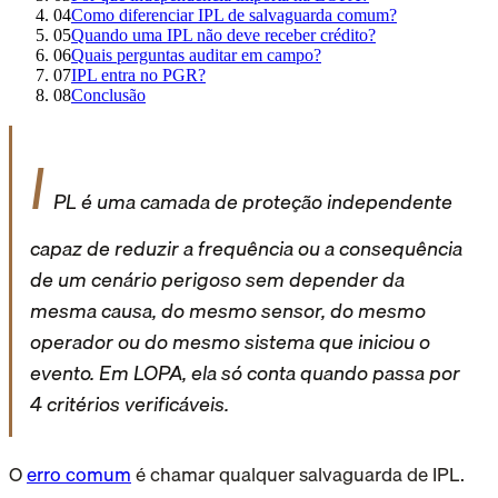
04
Como diferenciar IPL de salvaguarda comum?
05
Quando uma IPL não deve receber crédito?
06
Quais perguntas auditar em campo?
07
IPL entra no PGR?
08
Conclusão
I
PL é uma camada de proteção independente
capaz de reduzir a frequência ou a consequência
de um cenário perigoso sem depender da
mesma causa, do mesmo sensor, do mesmo
operador ou do mesmo sistema que iniciou o
evento. Em LOPA, ela só conta quando passa por
4 critérios verificáveis.
O
erro comum
é chamar qualquer salvaguarda de IPL.