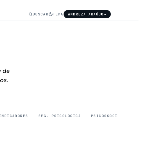
BUSCAR
TEMA
ANDREZA ARAÚJO
→
a de
os.
O
INDICADORES
SEG. PSICOLÓGICA
PSICOSSOCIAIS
SA