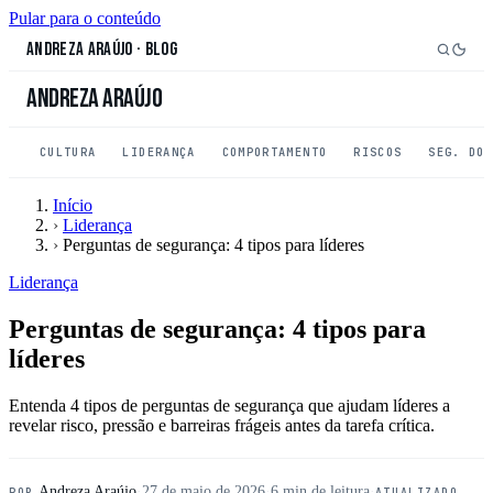
Pular para o conteúdo
Andreza Araújo
·
Blog
Andreza Araújo
CULTURA
LIDERANÇA
COMPORTAMENTO
RISCOS
SEG. DO
Início
›
Liderança
›
Perguntas de segurança: 4 tipos para líderes
Liderança
Perguntas de segurança: 4 tipos para
líderes
Entenda 4 tipos de perguntas de segurança que ajudam líderes a
revelar risco, pressão e barreiras frágeis antes da tarefa crítica.
Andreza Araújo
·
27 de maio de 2026
·
6 min de leitura
·
POR
ATUALIZADO