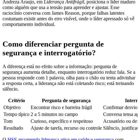
Andreza Araujo, em
Liderança Antifrágil
, posiciona o líder maduro
como alguém que usa a tensão para aprender e ajustar. Esse
raciocínio conversa com James Reason, porque falhas latentes
costumam existir antes do erro visível, onde o líder apressado só vê
comportamento individual.
Como diferenciar pergunta de
segurança e interrogatório?
A diferença está no efeito sobre a informação: pergunta de
segurança aumenta detalhe, enquanto interrogatório reduz fala. Se a
pessoa responde com 1 palavra, olha para o chão ou tenta adivinhar
a resposta certa, a liderança não está coletando risco; está treinando
silêncio.
Critério
Pergunta de segurança
Interr
Objetivo
Encontrar risco e barreira frágil
Confirmar desvio 
Tempo típico
2 a 5 minutos no campo
Conversa tensa ap
Tom
Curioso, específico e respeitoso
Acusatório ou def
Resultado
Ajuste de tarefa, recurso ou controle
Silêncio, justifica
O
HSE recomenda liderança ativa em saúde e segurança
com