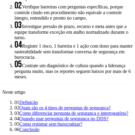
02
Verifique barreiras com perguntas específicas, porque
controle citado em procedimento não equivale a controle
íntegro, entendido e pronto no campo.
03
Investigue pressão de prazo, recurso e meta antes que a
equipe transforme exceção em atalho normalizado durante o
turno.
04
Registre 1 risco, 1 barreira e 1 ação com dono para manter
rastreabilidade sem transformar conversa de segurança em
burocracia.
05
Contrate um diagnóstico de cultura quando a liderança
pergunta muito, mas os reportes seguem baixos por mais de 6
meses.
Neste artigo
01
Definição
02
Quais são os 4 tipos de perguntas de segurança?
03
Como diferenciar pergunta de segurança e interrogatório?
04
Quando usar perguntas de segurança no DDS?
05
Como registrar sem burocratizar?
06
Conclusão