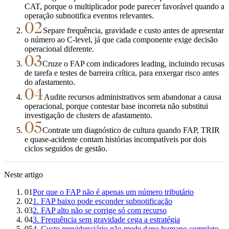
CAT, porque o multiplicador pode parecer favorável quando a
operação subnotifica eventos relevantes.
02
Separe frequência, gravidade e custo antes de apresentar
o número ao C-level, já que cada componente exige decisão
operacional diferente.
03
Cruze o FAP com indicadores leading, incluindo recusas
de tarefa e testes de barreira crítica, para enxergar risco antes
do afastamento.
04
Audite recursos administrativos sem abandonar a causa
operacional, porque contestar base incorreta não substitui
investigação de clusters de afastamento.
05
Contrate um diagnóstico de cultura quando FAP, TRIR
e quase-acidente contam histórias incompatíveis por dois
ciclos seguidos de gestão.
Neste artigo
01
Por que o FAP não é apenas um número tributário
02
1. FAP baixo pode esconder subnotificação
03
2. FAP alto não se corrige só com recurso
04
3. Frequência sem gravidade cega a estratégia
05
4. Custo previdenciário não mede dano humano completo