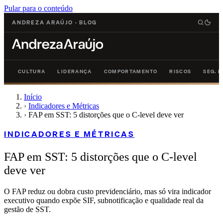
Pular para o conteúdo
ANDREZA ARAÚJO
·
BLOG
CULTURA
LIDERANÇA
COMPORTAMENTO
RISCOS
SEG. 
Início
›
Indicadores e Métricas
›
FAP em SST: 5 distorções que o C-level deve ver
INDICADORES E MÉTRICAS
FAP em SST: 5 distorções que o C-level
deve ver
O FAP reduz ou dobra custo previdenciário, mas só vira indicador
executivo quando expõe SIF, subnotificação e qualidade real da
gestão de SST.