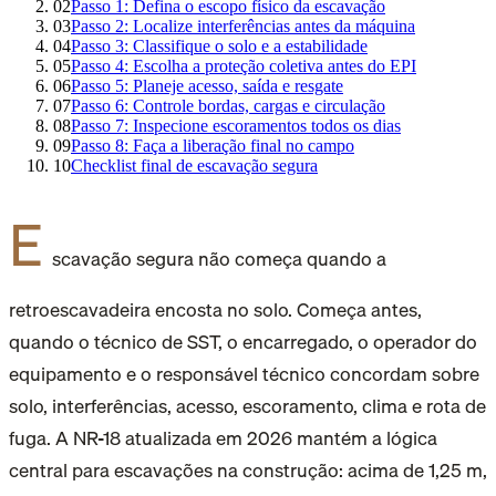
02
Passo 1: Defina o escopo físico da escavação
03
Passo 2: Localize interferências antes da máquina
04
Passo 3: Classifique o solo e a estabilidade
05
Passo 4: Escolha a proteção coletiva antes do EPI
06
Passo 5: Planeje acesso, saída e resgate
07
Passo 6: Controle bordas, cargas e circulação
08
Passo 7: Inspecione escoramentos todos os dias
09
Passo 8: Faça a liberação final no campo
10
Checklist final de escavação segura
E
scavação segura não começa quando a
retroescavadeira encosta no solo. Começa antes,
quando o técnico de SST, o encarregado, o operador do
equipamento e o responsável técnico concordam sobre
solo, interferências, acesso, escoramento, clima e rota de
fuga. A NR-18 atualizada em 2026 mantém a lógica
central para escavações na construção: acima de 1,25 m,