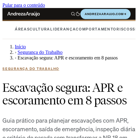
Pular para o conteúdo
ANDREZAARAUJO.COM
→
ÁREAS
CULTURA
LIDERANÇA
COMPORTAMENTO
RISCOS
SE
Início
›
Segurança do Trabalho
›
Escavação segura: APR e escoramento em 8 passos
SEGURANÇA DO TRABALHO
Escavação segura: APR e
escoramento em 8 passos
Guia prático para planejar escavações com APR,
escoramento, saída de emergência, inspeção diária
e critério de parada sem transformar a NR-18 em