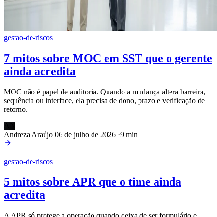
gestao-de-riscos
7 mitos sobre MOC em SST que o gerente
ainda acredita
MOC não é papel de auditoria. Quando a mudança altera barreira,
sequência ou interface, ela precisa de dono, prazo e verificação de
retorno.
AN
Andreza Araújo
06 de julho de 2026
·
9 min
gestao-de-riscos
5 mitos sobre APR que o time ainda
acredita
A APR só protege a operação quando deixa de ser formulário e