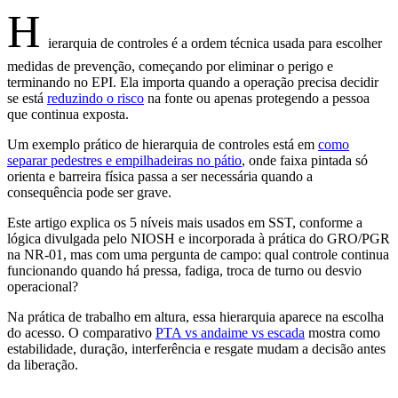
H
ierarquia de controles é a ordem técnica usada para escolher
medidas de prevenção, começando por eliminar o perigo e
terminando no EPI. Ela importa quando a operação precisa decidir
se está
reduzindo o risco
na fonte ou apenas protegendo a pessoa
que continua exposta.
Um exemplo prático de hierarquia de controles está em
como
separar pedestres e empilhadeiras no pátio
, onde faixa pintada só
orienta e barreira física passa a ser necessária quando a
consequência pode ser grave.
Este artigo explica os 5 níveis mais usados em SST, conforme a
lógica divulgada pelo NIOSH e incorporada à prática do GRO/PGR
na NR-01, mas com uma pergunta de campo: qual controle continua
funcionando quando há pressa, fadiga, troca de turno ou desvio
operacional?
Na prática de trabalho em altura, essa hierarquia aparece na escolha
do acesso. O comparativo
PTA vs andaime vs escada
mostra como
estabilidade, duração, interferência e resgate mudam a decisão antes
da liberação.