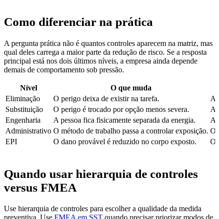
Como diferenciar na prática
A pergunta prática não é quantos controles aparecem na matriz, mas
qual deles carrega a maior parte da redução de risco. Se a resposta
principal está nos dois últimos níveis, a empresa ainda depende
demais de comportamento sob pressão.
Nível
O que muda
Eliminação
O perigo deixa de existir na tarefa.
A 
Substituição
O perigo é trocado por opção menos severa.
A 
Engenharia
A pessoa fica fisicamente separada da energia.
A 
Administrativo
O método de trabalho passa a controlar exposição.
O 
EPI
O dano provável é reduzido no corpo exposto.
O 
Quando usar hierarquia de controles
versus FMEA
Use hierarquia de controles para escolher a qualidade da medida
preventiva. Use
FMEA em SST
quando precisar priorizar modos de