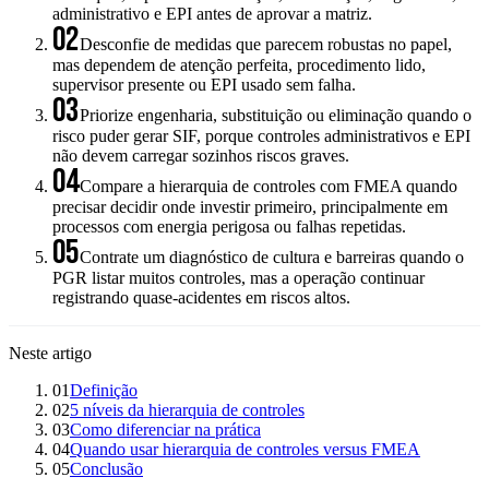
administrativo e EPI antes de aprovar a matriz.
02
Desconfie de medidas que parecem robustas no papel,
mas dependem de atenção perfeita, procedimento lido,
supervisor presente ou EPI usado sem falha.
03
Priorize engenharia, substituição ou eliminação quando o
risco puder gerar SIF, porque controles administrativos e EPI
não devem carregar sozinhos riscos graves.
04
Compare a hierarquia de controles com FMEA quando
precisar decidir onde investir primeiro, principalmente em
processos com energia perigosa ou falhas repetidas.
05
Contrate um diagnóstico de cultura e barreiras quando o
PGR listar muitos controles, mas a operação continuar
registrando quase-acidentes em riscos altos.
Neste artigo
01
Definição
02
5 níveis da hierarquia de controles
03
Como diferenciar na prática
04
Quando usar hierarquia de controles versus FMEA
05
Conclusão