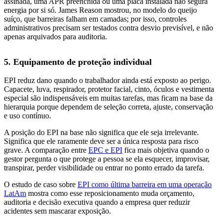
assinada, uma APR preenchida ou uma placa instalada não segura
energia por si só. James Reason mostrou, no modelo do queijo
suíço, que barreiras falham em camadas; por isso, controles
administrativos precisam ser testados contra desvio previsível, e não
apenas arquivados para auditoria.
5. Equipamento de proteção individual
EPI reduz dano quando o trabalhador ainda está exposto ao perigo.
Capacete, luva, respirador, protetor facial, cinto, óculos e vestimenta
especial são indispensáveis em muitas tarefas, mas ficam na base da
hierarquia porque dependem de seleção correta, ajuste, conservação
e uso contínuo.
A posição do EPI na base não significa que ele seja irrelevante.
Significa que ele raramente deve ser a única resposta para risco
grave. A comparação entre
EPC e EPI
fica mais objetiva quando o
gestor pergunta o que protege a pessoa se ela esquecer, improvisar,
transpirar, perder visibilidade ou entrar no ponto errado da tarefa.
O estudo de caso sobre
EPI como última barreira em uma operação
LatAm
mostra como esse reposicionamento muda orçamento,
auditoria e decisão executiva quando a empresa quer reduzir
acidentes sem mascarar exposição.