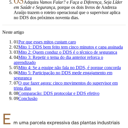
05
Adquira
Vamos Falar?
e
Faça a Diferença, Seja Líder
em Saúde e Segurança
, porque os dois livros de Andreza
Araújo trazem o roteiro operacional que o supervisor aplica
no DDS dos próximos noventa dias.
Neste artigo
01
Por que esses mitos custam caro
02
Mito 1: DDS bem feito tem cinco minutos e capa assinada
03
Mito 2: Quem conduz o DDS é o técnico de segurança
04
Mito 3: Repetir o tema do dia anterior reforça o
aprendizado
05
Mito 4: Se a equipe não fala no DDS, é porque concorda
06
Mito 5: Participação no DDS mede engajamento em
segurança
07
O que fazer agora: cinco movimentos do supervisor em
trinta dias
08
Comparação: DDS protocolar e DDS efetivo
09
Conclusão
E
m uma parcela expressiva das plantas industriais