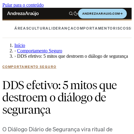
Pular para o conteúdo
ANDREZAARAUJO.COM
→
ÁREAS
CULTURA
LIDERANÇA
COMPORTAMENTO
RISCOS
SE
Início
›
Comportamento Seguro
›
DDS efetivo: 5 mitos que destroem o diálogo de segurança
COMPORTAMENTO SEGURO
DDS efetivo: 5 mitos que
destroem o diálogo de
segurança
O Diálogo Diário de Segurança vira ritual de