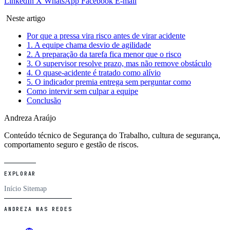
LinkedIn
X
WhatsApp
Facebook
E-mail
Neste artigo
Por que a pressa vira risco antes de virar acidente
1. A equipe chama desvio de agilidade
2. A preparação da tarefa fica menor que o risco
3. O supervisor resolve prazo, mas não remove obstáculo
4. O quase-acidente é tratado como alívio
5. O indicador premia entrega sem perguntar como
Como intervir sem culpar a equipe
Conclusão
Andreza Araújo
Conteúdo técnico de Segurança do Trabalho, cultura de segurança,
comportamento seguro e gestão de riscos.
EXPLORAR
Início
Sitemap
ANDREZA NAS REDES