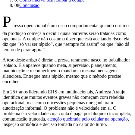
08
Conclusão
P
ressa operacional é um risco comportamental quando o ritmo
da produção começa a decidir quais barreiras serão tratadas como
opcionais. A equipe não costuma dizer que está aceitando risco; ela
diz que “só vai ser rápido”, que “sempre foi assim” ou que “não dá
tempo de parar agora”.
A tese deste artigo é direta: a pressa raramente nasce no trabalhador
isolado. Ela aparece quando meta, supervisão, planejamento,
manutenção e reconhecimento mandam a mesma mensagem
silenciosa. Entregue mais rápido, mesmo que o método precise
encolher.
Em 25+ anos liderando EHS em multinacionais, Andreza Araujo
identifica que muitos eventos graves não começam com rebeldia
operacional, mas com concessões pequenas que ganharam
autorização informal. O problema não é velocidade em si. O
problema é a velocidade cuja conta é paga por bloqueio incompleto,
comunicação truncada,
atenção quebrada pelo celular na operação
,
inspeção simbólica e decisão tomada no calor do turno.