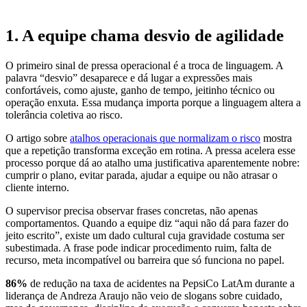
1. A equipe chama desvio de agilidade
O primeiro sinal de pressa operacional é a troca de linguagem. A
palavra “desvio” desaparece e dá lugar a expressões mais
confortáveis, como ajuste, ganho de tempo, jeitinho técnico ou
operação enxuta. Essa mudança importa porque a linguagem altera a
tolerância coletiva ao risco.
O artigo sobre
atalhos operacionais que normalizam o risco
mostra
que a repetição transforma exceção em rotina. A pressa acelera esse
processo porque dá ao atalho uma justificativa aparentemente nobre:
cumprir o plano, evitar parada, ajudar a equipe ou não atrasar o
cliente interno.
O supervisor precisa observar frases concretas, não apenas
comportamentos. Quando a equipe diz “aqui não dá para fazer do
jeito escrito”, existe um dado cultural cuja gravidade costuma ser
subestimada. A frase pode indicar procedimento ruim, falta de
recurso, meta incompatível ou barreira que só funciona no papel.
86%
de redução na taxa de acidentes na PepsiCo LatAm
durante a
liderança de Andreza Araujo não veio de slogans sobre cuidado,