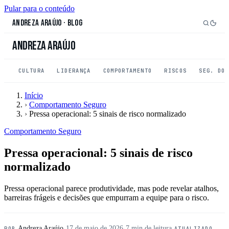
Pular para o conteúdo
Andreza Araújo
·
Blog
Andreza Araújo
CULTURA
LIDERANÇA
COMPORTAMENTO
RISCOS
SEG. DO
Início
›
Comportamento Seguro
›
Pressa operacional: 5 sinais de risco normalizado
Comportamento Seguro
Pressa operacional: 5 sinais de risco
normalizado
Pressa operacional parece produtividade, mas pode revelar atalhos,
barreiras frágeis e decisões que empurram a equipe para o risco.
Andreza Araújo
·
17 de maio de 2026
·
7 min de leitura
·
POR
ATUALIZADO