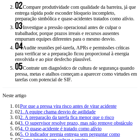
02
Compare produtividade com qualidade da barreira, já que
entrega rápida pode esconder bloqueio incompleto,
preparação simbólica e quase-acidentes tratados como alívio.
03
Investigue a pressão operacional antes de culpar o
trabalhador, porque prazos irreais e recursos ausentes
empurram equipes diferentes para o mesmo desvio.
04
Audite reuniões pré-tarefa, APRs e permissões críticas
para verificar se a preparação ficou proporcional à energia
envolvida e ao pior desfecho plausível.
05
Contrate um diagnóstico de cultura de segurança quando
pressa, metas e atalhos começam a aparecer como virtudes em
tarefas com potencial de SIF.
Neste artigo
01
Por que a pressa vira risco antes de virar acidente
02
1. A equipe chama desvio de agilidade
03
2. A preparação da tarefa fica menor que o risco
04
3. O supervisor resolve prazo, mas não remove obstáculo
05
4. O quase-acidente é tratado como alívio
06
5. O indicador premia entrega sem perguntar como
07
Como intervir sem culpar a equipe