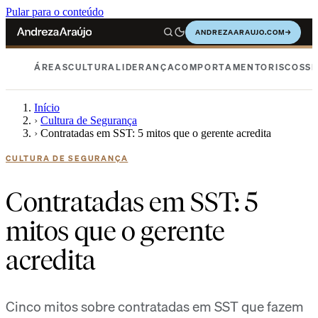
Pular para o conteúdo
ANDREZAARAUJO.COM
→
ÁREAS
CULTURA
LIDERANÇA
COMPORTAMENTO
RISCOS
SE
Início
›
Cultura de Segurança
›
Contratadas em SST: 5 mitos que o gerente acredita
CULTURA DE SEGURANÇA
Contratadas em SST: 5
mitos que o gerente
acredita
Cinco mitos sobre contratadas em SST que fazem