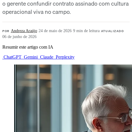
o gerente confundir contrato assinado com cultura
operacional viva no campo.
POR
Andreza Araújo
·
24 de maio de 2026
·
9 min de leitura
·
ATUALIZADO
06 de junho de 2026
Resumir este artigo com IA
ChatGPT
Gemini
Claude
Perplexity