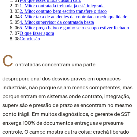
01
Por que esses mitos custam caro
02
1. Mito: contratada treinada já está integrada
03
2. Mito: contrato bem escrito transfere o risco
04
3. Mito: taxa de acidentes da contratada mede qualidade
05
4. Mito: supervisor da contratada basta
06
5. Mito: preço baixo é ganho se o escopo estiver fechado
07
O que fazer agora
08
Conclusão
C
ontratadas concentram uma parte
desproporcional dos desvios graves em operações
industriais, não porque sejam menos competentes, mas
porque entram em sistemas onde contrato, integração,
supervisão e pressão de prazo se encontram no mesmo
ponto frágil. Em muitos diagnósticos, o gerente de SST
enxerga 100% de documentos entregues e presume
controle. O campo mostra outra coisa: crachá liberado