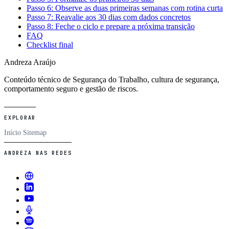
Passo 6: Observe as duas primeiras semanas com rotina curta
Passo 7: Reavalie aos 30 dias com dados concretos
Passo 8: Feche o ciclo e prepare a próxima transição
FAQ
Checklist final
Andreza Araújo
Conteúdo técnico de Segurança do Trabalho, cultura de segurança,
comportamento seguro e gestão de riscos.
EXPLORAR
Início
Sitemap
ANDREZA NAS REDES