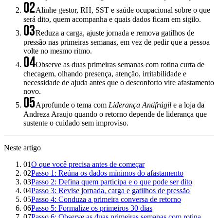
02
Alinhe gestor, RH, SST e saúde ocupacional sobre o que
será dito, quem acompanha e quais dados ficam em sigilo.
03
Reduza a carga, ajuste jornada e remova gatilhos de
pressão nas primeiras semanas, em vez de pedir que a pessoa
volte no mesmo ritmo.
04
Observe as duas primeiras semanas com rotina curta de
checagem, olhando presença, atenção, irritabilidade e
necessidade de ajuda antes que o desconforto vire afastamento
novo.
05
Aprofunde o tema com
Liderança Antifrágil
e a loja da
Andreza Araujo quando o retorno depende de liderança que
sustente o cuidado sem improviso.
Neste artigo
01
O que você precisa antes de começar
02
Passo 1: Reúna os dados mínimos do afastamento
03
Passo 2: Defina quem participa e o que pode ser dito
04
Passo 3: Revise jornada, carga e gatilhos de pressão
05
Passo 4: Conduza a primeira conversa de retorno
06
Passo 5: Formalize os primeiros 30 dias
07
Passo 6: Observe as duas primeiras semanas com rotina