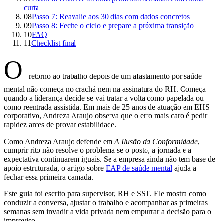
curta
08
Passo 7: Reavalie aos 30 dias com dados concretos
09
Passo 8: Feche o ciclo e prepare a próxima transição
10
FAQ
11
Checklist final
O
retorno ao trabalho depois de um afastamento por saúde
mental não começa no crachá nem na assinatura do RH. Começa
quando a liderança decide se vai tratar a volta como papelada ou
como reentrada assistida. Em mais de 25 anos de atuação em EHS
corporativo, Andreza Araujo observa que o erro mais caro é pedir
rapidez antes de provar estabilidade.
Como Andreza Araujo defende em
A Ilusão da Conformidade
,
cumprir rito não resolve o problema se o posto, a jornada e a
expectativa continuarem iguais. Se a empresa ainda não tem base de
apoio estruturada, o artigo sobre
EAP de saúde mental
ajuda a
fechar essa primeira camada.
Este guia foi escrito para supervisor, RH e SST. Ele mostra como
conduzir a conversa, ajustar o trabalho e acompanhar as primeiras
semanas sem invadir a vida privada nem empurrar a decisão para o
improviso.