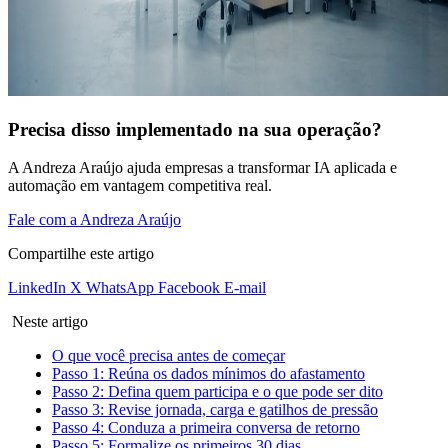
Precisa disso implementado na sua operação?
A Andreza Araújo ajuda empresas a transformar IA aplicada e
automação em vantagem competitiva real.
Fale com a Andreza Araújo
Compartilhe este artigo
LinkedIn
X
WhatsApp
Facebook
E-mail
Neste artigo
O que você precisa antes de começar
Passo 1: Reúna os dados mínimos do afastamento
Passo 2: Defina quem participa e o que pode ser dito
Passo 3: Revise jornada, carga e gatilhos de pressão
Passo 4: Conduza a primeira conversa de retorno
Passo 5: Formalize os primeiros 30 dias