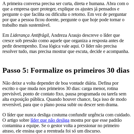
A primeira conversa precisa ser curta, direta e humana. Abra com o
que a empresa quer proteger, explique os ajustes já pensados e
pergunte o que facilita ou dificulta o retorno. Em vez de perguntar
por que a pessoa ficou doente, pergunte o que hoje pode tornar o
trabalho mais sustentável.
Em
Liderança Antifrágil
, Andreza Araujo descreve o líder que
cresce sob pressão como aquele que organiza a resposta antes de
pedir desempenho. Essa lógica vale aqui. O líder não precisa
resolver tudo, mas precisa mostrar que escuta, decide e acompanha.
Passo 5: Formalize os primeiros 30 dias
Não deixe a volta depender de boa vontade diária. Defina por
escrito o que muda nos primeiros 30 dias: carga menor, rotina
previsível, ponto de contato fixo, pausa programada ou tarefa sem
alta exposição pública. Quando houver chance, faça isso de modo
reversível, para que o plano possa subir ou descer sem drama.
O líder que nunca desliga costuma confundir urgência com cuidado.
O artigo sobre
líder que não desliga
mostra por que esse padrão
contamina a equipe. Se o gestor volta a pressionar no primeiro
atraso, ele ensina que a reentrada foi só um discurso.