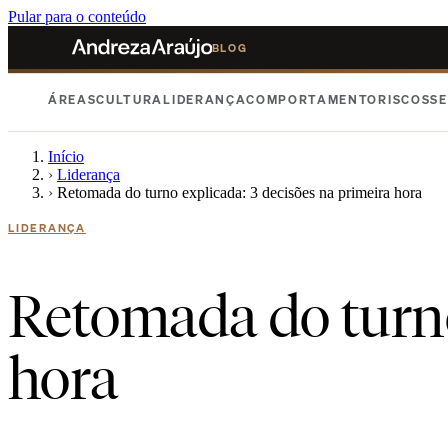
Pular para o conteúdo
BLOG
ÁREAS
CULTURA
LIDERANÇA
COMPORTAMENTO
RISCOS
SE
Início
›
Liderança
›
Retomada do turno explicada: 3 decisões na primeira hora
LIDERANÇA
Retomada do turno
hora