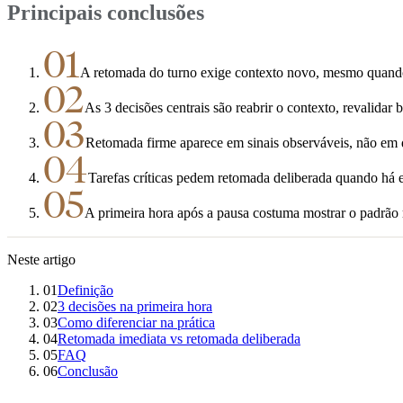
Principais conclusões
01
A retomada do turno exige contexto novo, mesmo quando 
02
As 3 decisões centrais são reabrir o contexto, revalidar ba
03
Retomada firme aparece em sinais observáveis, não em d
04
Tarefas críticas pedem retomada deliberada quando há en
05
A primeira hora após a pausa costuma mostrar o padrão r
Neste artigo
01
Definição
02
3 decisões na primeira hora
03
Como diferenciar na prática
04
Retomada imediata vs retomada deliberada
05
FAQ
06
Conclusão