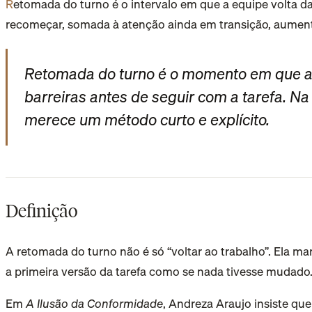
Retomada do turno é o intervalo em que a equipe volta da pausa e precisa recuperar contexto, ritmo e critério antes de tocar atividade crítica. Ela importa porque a pressa de
recomeçar, somada à atenção ainda em transição, aumenta
Retomada do turno é o momento em que a o
barreiras antes de seguir com a tarefa. Na 
merece um método curto e explícito.
Definição
A retomada do turno não é só “voltar ao trabalho”. Ela m
a primeira versão da tarefa como se nada tivesse mudado.
Em
A Ilusão da Conformidade
, Andreza Araujo insiste qu