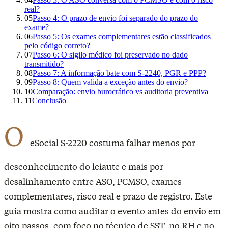
real?
05
Passo 4: O prazo de envio foi separado do prazo do
exame?
06
Passo 5: Os exames complementares estão classificados
pelo código correto?
07
Passo 6: O sigilo médico foi preservado no dado
transmitido?
08
Passo 7: A informação bate com S-2240, PGR e PPP?
09
Passo 8: Quem valida a exceção antes do envio?
10
Comparação: envio burocrático vs auditoria preventiva
11
Conclusão
O
eSocial S-2220 costuma falhar menos por
desconhecimento do leiaute e mais por
desalinhamento entre ASO, PCMSO, exames
complementares, risco real e prazo de registro. Este
guia mostra como auditar o evento antes do envio em
oito passos, com foco no técnico de SST, no RH e no