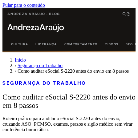
Pular para o conteúdo
ANDREZA ARAÚJO
·
BLOG
CULTURA
LIDERANÇA
COMPORTAMENTO
RISCOS
SEG. 
Início
›
Segurança do Trabalho
›
Como auditar eSocial S-2220 antes do envio em 8 passos
SEGURANÇA DO TRABALHO
Como auditar eSocial S-2220 antes do envio
em 8 passos
Roteiro prático para auditar o eSocial S-2220 antes do envio,
cruzando ASO, PCMSO, exames, prazos e sigilo médico sem virar
conferência burocrática.