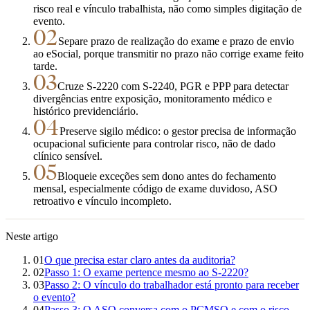
risco real e vínculo trabalhista, não como simples digitação de
evento.
02
Separe prazo de realização do exame e prazo de envio
ao eSocial, porque transmitir no prazo não corrige exame feito
tarde.
03
Cruze S-2220 com S-2240, PGR e PPP para detectar
divergências entre exposição, monitoramento médico e
histórico previdenciário.
04
Preserve sigilo médico: o gestor precisa de informação
ocupacional suficiente para controlar risco, não de dado
clínico sensível.
05
Bloqueie exceções sem dono antes do fechamento
mensal, especialmente código de exame duvidoso, ASO
retroativo e vínculo incompleto.
Neste artigo
01
O que precisa estar claro antes da auditoria?
02
Passo 1: O exame pertence mesmo ao S-2220?
03
Passo 2: O vínculo do trabalhador está pronto para receber
o evento?
04
Passo 3: O ASO conversa com o PCMSO e com o risco