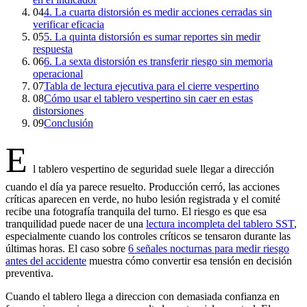
04
4. La cuarta distorsión es medir acciones cerradas sin
verificar eficacia
05
5. La quinta distorsión es sumar reportes sin medir
respuesta
06
6. La sexta distorsión es transferir riesgo sin memoria
operacional
07
Tabla de lectura ejecutiva para el cierre vespertino
08
Cómo usar el tablero vespertino sin caer en estas
distorsiones
09
Conclusión
E
l tablero vespertino de seguridad suele llegar a dirección
cuando el día ya parece resuelto. Producción cerró, las acciones
críticas aparecen en verde, no hubo lesión registrada y el comité
recibe una fotografía tranquila del turno. El riesgo es que esa
tranquilidad puede nacer de una
lectura incompleta del tablero SST
,
especialmente cuando los controles críticos se tensaron durante las
últimas horas. El caso sobre
6 señales nocturnas para medir riesgo
antes del accidente
muestra cómo convertir esa tensión en decisión
preventiva.
Cuando el tablero llega a direccion con demasiada confianza en