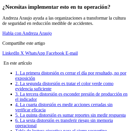
¿Necesitas implementar esto en tu operación?
Andreza Araujo ayuda a las organizaciones a transformar la cultura
de seguridad en reducción medible de accidentes.
Habla con Andreza Araujo
Compartilhe este artigo
LinkedIn
X
WhatsApp
Facebook
E-mail
En este artículo
1. La primera distorsión es cerrar el día por resultado, no por
exposición
2. La segunda distorsión es tratar el color verde como
evidencia suficiente
3. La tercera distorsión es esconder presión de producción en
el indicador
4. La cuarta distorsión es medir acciones cerradas sin
verificar eficacia
5. La quinta distorsión es sumar reportes sin medir respuesta
6. La sexta distorsión es transferir riesgo sin memoria
operacional
Tabla de lectura ejecutiva para el cierre vespertino