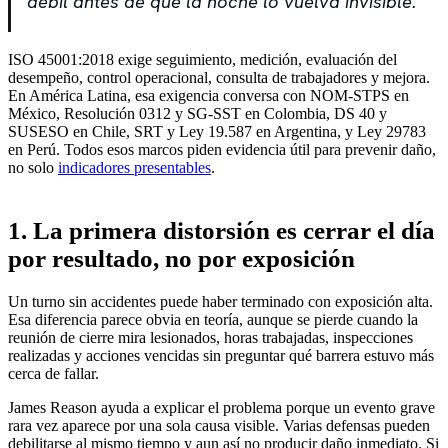
débil antes de que la noche lo vuelva invisible.
ISO 45001:2018 exige seguimiento, medición, evaluación del
desempeño, control operacional, consulta de trabajadores y mejora.
En América Latina, esa exigencia conversa con NOM-STPS en
México, Resolución 0312 y SG-SST en Colombia, DS 40 y
SUSESO en Chile, SRT y Ley 19.587 en Argentina, y Ley 29783
en Perú. Todos esos marcos piden evidencia útil para prevenir daño,
no solo
indicadores presentables
.
1. La primera distorsión es cerrar el día
por resultado, no por exposición
Un turno sin accidentes puede haber terminado con exposición alta.
Esa diferencia parece obvia en teoría, aunque se pierde cuando la
reunión de cierre mira lesionados, horas trabajadas, inspecciones
realizadas y acciones vencidas sin preguntar qué barrera estuvo más
cerca de fallar.
James Reason ayuda a explicar el problema porque un evento grave
rara vez aparece por una sola causa visible. Varias defensas pueden
debilitarse al mismo tiempo y aun así no producir daño inmediato. Si