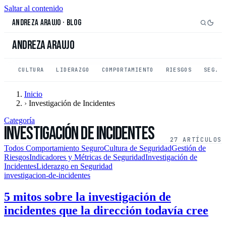
Saltar al contenido
Andreza Araujo
·
Blog
Andreza Araujo
CULTURA
LIDERAZGO
COMPORTAMIENTO
RIESGOS
SEG. 
Inicio
›
Investigación de Incidentes
Categoría
Investigación de Incidentes
27 ARTÍCULOS
Todos
Comportamiento Seguro
Cultura de Seguridad
Gestión de
Riesgos
Indicadores y Métricas de Seguridad
Investigación de
Incidentes
Liderazgo en Seguridad
investigacion-de-incidentes
5 mitos sobre la investigación de
incidentes que la dirección todavía cree