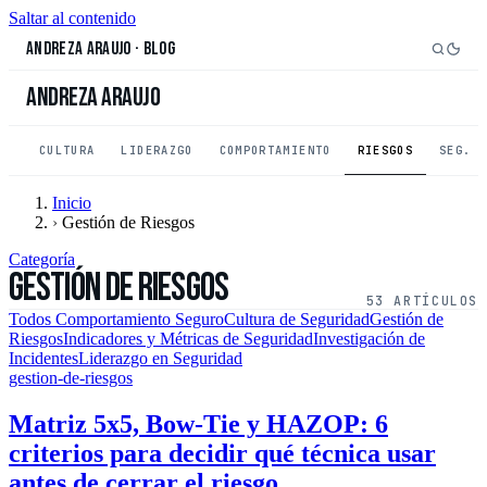
Saltar al contenido
Andreza Araujo
·
Blog
Andreza Araujo
CULTURA
LIDERAZGO
COMPORTAMIENTO
RIESGOS
SEG. 
Inicio
›
Gestión de Riesgos
Categoría
Gestión de Riesgos
53 ARTÍCULOS
Todos
Comportamiento Seguro
Cultura de Seguridad
Gestión de
Riesgos
Indicadores y Métricas de Seguridad
Investigación de
Incidentes
Liderazgo en Seguridad
gestion-de-riesgos
Matriz 5x5, Bow-Tie y HAZOP: 6
criterios para decidir qué técnica usar
antes de cerrar el riesgo