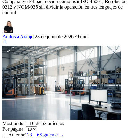
Comparativo F3 para decidir cómo usar ISO 45001, Resolución
0312 y NOM-035 sin dividir la operación en tres lenguajes de
control.
Andreza Araujo
28 de junio de 2026
·
9 min
Mostrando 1–10 de 53 artículos
Por página:
← Anterior
1
2
3
…
6
Siguiente →