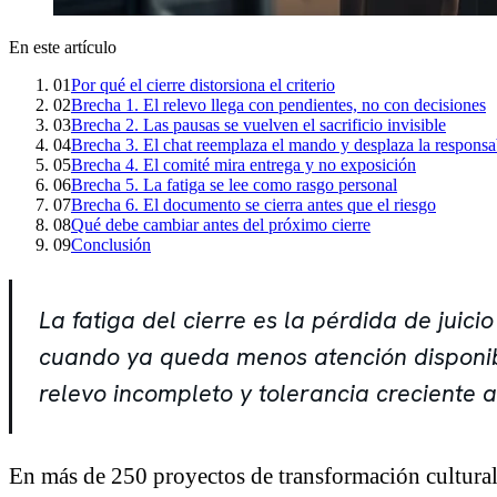
En este artículo
01
Por qué el cierre distorsiona el criterio
02
Brecha 1. El relevo llega con pendientes, no con decisiones
03
Brecha 2. Las pausas se vuelven el sacrificio invisible
04
Brecha 3. El chat reemplaza el mando y desplaza la responsa
05
Brecha 4. El comité mira entrega y no exposición
06
Brecha 5. La fatiga se lee como rasgo personal
07
Brecha 6. El documento se cierra antes que el riesgo
08
Qué debe cambiar antes del próximo cierre
09
Conclusión
La fatiga del cierre es la pérdida de juic
cuando ya queda menos atención disponibl
relevo incompleto y tolerancia creciente 
En más de 250 proyectos de transformación cultural,