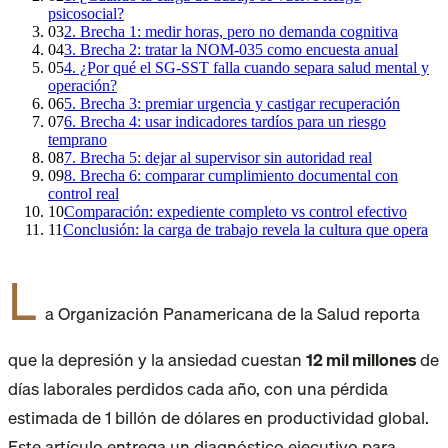
psicosocial?
03
2. Brecha 1: medir horas, pero no demanda cognitiva
04
3. Brecha 2: tratar la NOM-035 como encuesta anual
05
4. ¿Por qué el SG-SST falla cuando separa salud mental y
operación?
06
5. Brecha 3: premiar urgencia y castigar recuperación
07
6. Brecha 4: usar indicadores tardíos para un riesgo
temprano
08
7. Brecha 5: dejar al supervisor sin autoridad real
09
8. Brecha 6: comparar cumplimiento documental con
control real
10
Comparación: expediente completo vs control efectivo
11
Conclusión: la carga de trabajo revela la cultura que opera
L
a Organización Panamericana de la Salud reporta
que la depresión y la ansiedad cuestan
12 mil millones
de
días laborales perdidos cada año
, con una pérdida
estimada de 1 billón de dólares en productividad global.
Este artículo entrega un diagnóstico ejecutivo para