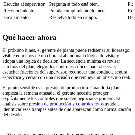
Escucha al supervisor
Pregunta si todo está bien.
Pid
Reconocimiento
Premia cumplimiento de meta.
Rec
Escalamiento
Resuelve todo en campo.
Def
Qué hacer ahora
El próximo lunes, el gerente de planta puede rediseñar su liderazgo
visible en menos de una hora si abandona la lógica de visita y
adopta una lógica de decisión. La secuencia mínima es revisar
cambios del plan, elegir dos controles críticos para observar,
escuchar fricciones del supervisor, reconocer una conducta segura
específica y cerrar con una decisión que remueva un obstáculo real.
El punto sensible es la presión de producción. Cuando la planta
empieza la semana atrasada, el gerente necesita proteger
explícitamente los controles que suelen negociarse primero. El
análisis sobre
presión de producción y controles rotos
ayuda a
identificar esas trampas antes de que aparezcan como normalización
del desvío.
Si su operación necesita convertir presencia directiva en