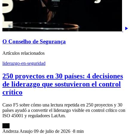
O Conselho de Segurança
Artículos relacionados
liderazgo-en-seguridad
250 proyectos en 30 países: 4 decisiones
de liderazgo que sostuvieron el control
crítico
Caso F5 sobre cómo una lectura repetida en 250 proyectos y 30
países ayudó a convertir el liderazgo visible en control crítico con
ISO 45001 y reguladores LatAm.
AN
Andreza Araujo
09 de julio de 2026
·
8 min