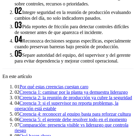
sobre controles, recursos o prioridades.
02
Integre seguridad en la reunión de producción evaluando
cambios del día, no solo indicadores pasados.
03
Pida reportes de fricción para detectar controles difíciles
de sostener antes de que aparezca el incidente.
04
Reconozca decisiones seguras específicas, especialmente
cuando preservan barreras bajo presión de producción.
05
Separe autoridad del equipo, del supervisor y del gerente
para evitar dependencia y mejorar control operacional.
En este artículo
01
Por qué estas creencias cuestan caro
02
Creencia 1: caminar por la planta ya demuestra liderazgo
03
Creencia 2: la reunión de producción ya cubre la seguridad
04
Creencia 3: si el supervisor no reporta problemas, la
operación está estable
05
Creencia 4: reconocer al equipo basta para reforzar cultura
06
Creencia 5: el gerente debe resolver todo en el momento
07
Comparación: presencia visible vs liderazgo que controla
riesgo
08
Qué hacer ahora