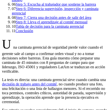
06
Step 5: Escucha al trabajador que sostiene la barrera
07
Step 6: Diferencia supervisión, inspección y caminata
gerencial
08
Step 7: Cierra una decisión antes de salir del área
09
Step 8: Lleva el aprendizaje al comité mensual
10
Tabla de decisión para la caminata gerencial
11
Conclusión
U
na caminata gerencial de seguridad pierde valor cuando el
gerente sale al campo a confirmar orden visual y no a tomar
decisiones sobre barreras. Esta guía muestra cómo preparar una
caminata de 45 minutos con 8 preguntas de campo para que
liderazgo, ISO 45001 y reguladores LatAm se traduzcan en acción
verificable.
La tesis es directa: una caminata gerencial sirve cuando cambia una
decisión de trabajo antes del comité
, no cuando produce una foto,
una felicitación o una lista de hallazgos menores. Si el recorrido no
toca permisos, controles críticos, autoridad de parada, supervisión y
aprendizaje, la operación aprende que la presencia ejecutiva es
ceremonial.