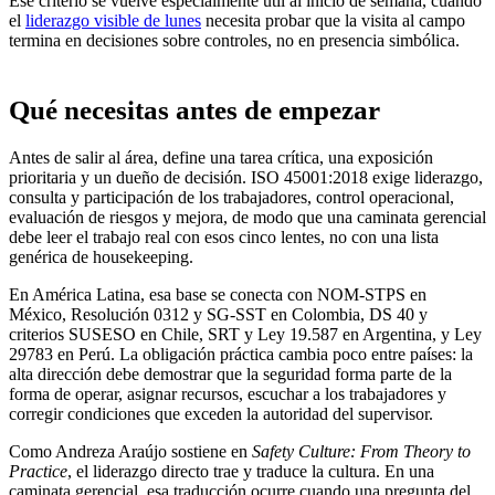
Ese criterio se vuelve especialmente útil al inicio de semana, cuando
el
liderazgo visible de lunes
necesita probar que la visita al campo
termina en decisiones sobre controles, no en presencia simbólica.
Qué necesitas antes de empezar
Antes de salir al área, define una tarea crítica, una exposición
prioritaria y un dueño de decisión. ISO 45001:2018 exige liderazgo,
consulta y participación de los trabajadores, control operacional,
evaluación de riesgos y mejora, de modo que una caminata gerencial
debe leer el trabajo real con esos cinco lentes, no con una lista
genérica de housekeeping.
En América Latina, esa base se conecta con NOM-STPS en
México, Resolución 0312 y SG-SST en Colombia, DS 40 y
criterios SUSESO en Chile, SRT y Ley 19.587 en Argentina, y Ley
29783 en Perú. La obligación práctica cambia poco entre países: la
alta dirección debe demostrar que la seguridad forma parte de la
forma de operar, asignar recursos, escuchar a los trabajadores y
corregir condiciones que exceden la autoridad del supervisor.
Como Andreza Araújo sostiene en
Safety Culture: From Theory to
Practice
, el liderazgo directo trae y traduce la cultura. En una
caminata gerencial, esa traducción ocurre cuando una pregunta del