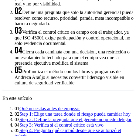
real y no por visibilidad.
02
Define una pregunta que solo la autoridad gerencial pueda
resolver, como recurso, prioridad, parada, meta incompatible o
barrera degradada.
03
Verifica el control crítico en campo con el trabajador, ya
que ISO 45001 exige participación y control operacional, no
solo evidencia documental.
04
Cierra cada caminata con una decisión, una restricción o
un escalamiento fechado para que el equipo vea que la
presencia ejecutiva modifica el sistema.
05
Profundiza el método con los libros y programas de
Andreza Araújo si necesitas convertir liderazgo visible en
cultura de seguridad verificable.
En este artículo
01
Qué necesitas antes de empezar
02
Step 1: Elige una tarea donde el riesgo pueda cambiar hoy
03
Step 2: Define la pregunta que el gerente no puede delegar
04
Step 3: Verifica si el control crítico está vivo
05
Step 4: Pregunta qué cambió desde que se autorizó el
trabajo