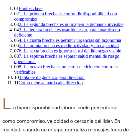
01
Puntos clave
02
1. La primera brecha es confundir disponibilidad con
compromiso
03
2. La segunda brecha es no mapear la demanda invisible
04
3. La tercera brecha es usar bienestar para tapar diseno
deficiente
05
4. La cuarta brecha es permitir urgencias sin taxonomia
06
5. La quinta brecha es medir actividad y no capacidad
07
6. La sexta brecha es ignorar el rol del liderazgo visible
08
7. La septima brecha es separar salud mental de riesgo
operacional
09
8. La octava brecha es no cerrar el ciclo con controles
verificables
10
Tabla de diagnostico para direccion
11
Como debe actuar la alta direccion
L
a hiperdisponibilidad laboral suele presentarse
como compromiso, velocidad o cercania del lider. En
realidad, cuando un equipo normaliza mensajes fuera de