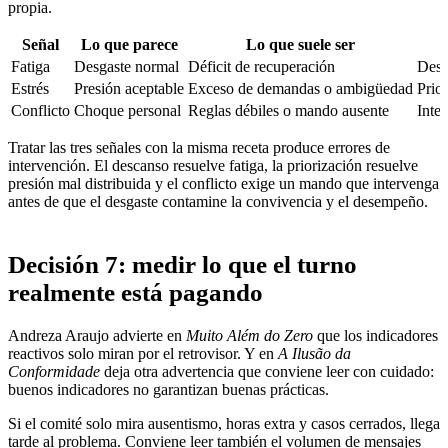
propia.
Señal
Lo que parece
Lo que suele ser
Fatiga
Desgaste normal
Déficit de recuperación
Desc
Estrés
Presión aceptable
Exceso de demandas o ambigüedad
Prior
Conflicto
Choque personal
Reglas débiles o mando ausente
Inter
Tratar las tres señales con la misma receta produce errores de
intervención. El descanso resuelve fatiga, la priorización resuelve
presión mal distribuida y el conflicto exige un mando que intervenga
antes de que el desgaste contamine la convivencia y el desempeño.
Decisión 7: medir lo que el turno
realmente está pagando
Andreza Araujo advierte en
Muito Além do Zero
que los indicadores
reactivos solo miran por el retrovisor. Y en
A Ilusão da
Conformidade
deja otra advertencia que conviene leer con cuidado:
buenos indicadores no garantizan buenas prácticas.
Si el comité solo mira ausentismo, horas extra y casos cerrados, llega
tarde al problema. Conviene leer también el volumen de mensajes