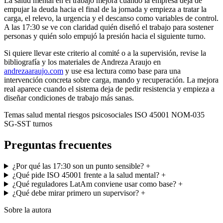
La salud mental en el trabajo mejora cuando la empresa deja de
empujar la deuda hacia el final de la jornada y empieza a tratar la
carga, el relevo, la urgencia y el descanso como variables de control.
A las 17:30 se ve con claridad quién diseñó el trabajo para sostener
personas y quién solo empujó la presión hacia el siguiente turno.
Si quiere llevar este criterio al comité o a la supervisión, revise la
bibliografía y los materiales de Andreza Araujo en
andrezaaraujo.com
y use esa lectura como base para una
intervención concreta sobre carga, mando y recuperación. La mejora
real aparece cuando el sistema deja de pedir resistencia y empieza a
diseñar condiciones de trabajo más sanas.
Temas
salud mental
riesgos psicosociales
ISO 45001
NOM-035
SG-SST
turnos
Preguntas frecuentes
¿Por qué las 17:30 son un punto sensible?
+
¿Qué pide ISO 45001 frente a la salud mental?
+
¿Qué reguladores LatAm conviene usar como base?
+
¿Qué debe mirar primero un supervisor?
+
Sobre la autora