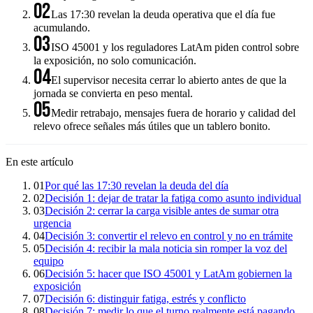
02
Las 17:30 revelan la deuda operativa que el día fue
acumulando.
03
ISO 45001 y los reguladores LatAm piden control sobre
la exposición, no solo comunicación.
04
El supervisor necesita cerrar lo abierto antes de que la
jornada se convierta en peso mental.
05
Medir retrabajo, mensajes fuera de horario y calidad del
relevo ofrece señales más útiles que un tablero bonito.
En este artículo
01
Por qué las 17:30 revelan la deuda del día
02
Decisión 1: dejar de tratar la fatiga como asunto individual
03
Decisión 2: cerrar la carga visible antes de sumar otra
urgencia
04
Decisión 3: convertir el relevo en control y no en trámite
05
Decisión 4: recibir la mala noticia sin romper la voz del
equipo
06
Decisión 5: hacer que ISO 45001 y LatAm gobiernen la
exposición
07
Decisión 6: distinguir fatiga, estrés y conflicto
08
Decisión 7: medir lo que el turno realmente está pagando