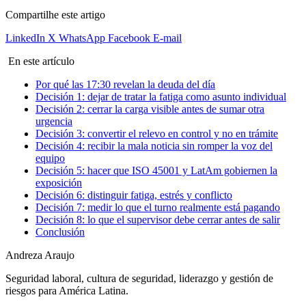
Compartilhe este artigo
LinkedIn
X
WhatsApp
Facebook
E-mail
En este artículo
Por qué las 17:30 revelan la deuda del día
Decisión 1: dejar de tratar la fatiga como asunto individual
Decisión 2: cerrar la carga visible antes de sumar otra
urgencia
Decisión 3: convertir el relevo en control y no en trámite
Decisión 4: recibir la mala noticia sin romper la voz del
equipo
Decisión 5: hacer que ISO 45001 y LatAm gobiernen la
exposición
Decisión 6: distinguir fatiga, estrés y conflicto
Decisión 7: medir lo que el turno realmente está pagando
Decisión 8: lo que el supervisor debe cerrar antes de salir
Conclusión
Andreza Araujo
Seguridad laboral, cultura de seguridad, liderazgo y gestión de
riesgos para América Latina.