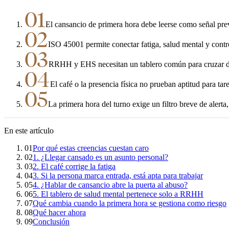
01
El cansancio de primera hora debe leerse como señal prev
02
ISO 45001 permite conectar fatiga, salud mental y cont
03
RRHH y EHS necesitan un tablero común para cruzar dat
04
El café o la presencia física no prueban aptitud para tare
05
La primera hora del turno exige un filtro breve de alerta
En este artículo
01
Por qué estas creencias cuestan caro
02
1. ¿Llegar cansado es un asunto personal?
03
2. El café corrige la fatiga
04
3. Si la persona marca entrada, está apta para trabajar
05
4. ¿Hablar de cansancio abre la puerta al abuso?
06
5. El tablero de salud mental pertenece solo a RRHH
07
Qué cambia cuando la primera hora se gestiona como riesgo
08
Qué hacer ahora
09
Conclusión