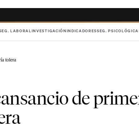
SEG. LABORAL
INVESTIGACIÓN
INDICADORES
SEG. PSICOLÓGICA
a tolera
 cansancio de prime
era