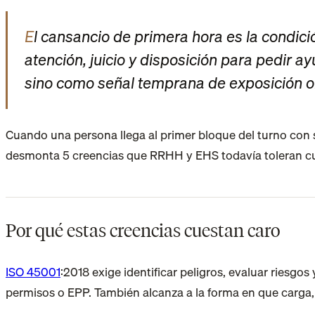
El cansancio de primera hora es la condición visible de fatiga mental, emocional o física que aparece al comienzo del turno y reduce
atención, juicio y disposición para pedir ay
sino como señal temprana de exposición o
Cuando una persona llega al primer bloque del turno con s
desmonta 5 creencias que RRHH y EHS todavía toleran cua
Por qué estas creencias cuestan caro
ISO 45001
:2018 exige identificar peligros, evaluar riesg
permisos o EPP. También alcanza a la forma en que carga, d