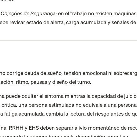
 Objeções de Segurança
: en el trabajo no existen máquina
 debe revisar estado de alerta, carga acumulada y señales de p
 no corrige deuda de sueño, tensión emocional ni sobrecarg
ación, ritmo, pausas y diseño del turno.
 puede ocultar el síntoma mientras la capacidad de juicio 
d crítica, una persona estimulada no equivale a una persona
 fatiga acumulada cambia la lectura del riesgo antes de que
rutina. RRHH y EHS deben separar alivio momentáneo de recup
icas cuando la primera hora revela degradación cognitiva.