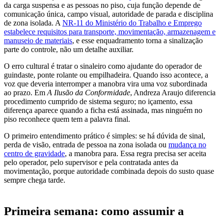
da carga suspensa e as pessoas no piso, cuja função depende de
comunicação única, campo visual, autoridade de parada e disciplina
de zona isolada. A
NR-11 do Ministério do Trabalho e Emprego
estabelece requisitos para transporte, movimentação, armazenagem e
manuseio de materiais
, e esse enquadramento torna a sinalização
parte do controle, não um detalhe auxiliar.
O erro cultural é tratar o sinaleiro como ajudante do operador de
guindaste, ponte rolante ou empilhadeira. Quando isso acontece, a
voz que deveria interromper a manobra vira uma voz subordinada
ao prazo. Em
A Ilusão da Conformidade
, Andreza Araujo diferencia
procedimento cumprido de sistema seguro; no içamento, essa
diferença aparece quando a ficha está assinada, mas ninguém no
piso reconhece quem tem a palavra final.
O primeiro entendimento prático é simples: se há dúvida de sinal,
perda de visão, entrada de pessoa na zona isolada ou
mudança no
centro de gravidade
, a manobra para. Essa regra precisa ser aceita
pelo operador, pelo supervisor e pela contratada antes da
movimentação, porque autoridade combinada depois do susto quase
sempre chega tarde.
Primeira semana: como assumir a