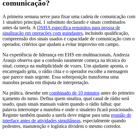
comunicação?
A primeira semana serve para fixar uma cadeia de comunicação com
1 sinaleiro principal, 1 substituto declarado e sinais combinados
antes da tarefa. A
OSHA especifica requisitos para pessoa de
sinalização em operações com guindastes
, incluindo qualificação,
compreensão dos sinais usados e capacidade de comunicação com o
operador, critérios que ajudam a evitar improviso em campo.
Na experiência de liderança em EHS em multinacionais, Andreza
Araujo observa que a confusão raramente começa na técnica do
sinal; começa na multiplicidade de vozes. Um ajudante aponta, o
encarregado grita, o rádio chia e o operador escolhe a mensagem
que parece mais urgente. Essa sobreposição transforma uma
manobra pesada em disputa de interpretação.
Na prática, desenhe um
combinado de 10 minutos
antes do primeiro
içamento do turno. Defina quem sinaliza, qual canal de rádio será
usado, quais sinais manuais valem quando o rádio falhar, que
palavra interrompe a manobra e onde o sinaleiro ficará posicionado.
Registre também quando a tarefa deve migrar para uma
reunião de
interface antes de atividades simultâneas
, especialmente quando
pedestres, manutenção e logística dividem o mesmo corredor.