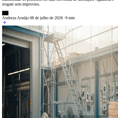
resgate sem improviso.
AN
Andreza Araújo
08 de julho de 2026
·
9 min