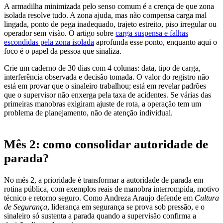
A armadilha minimizada pelo senso comum é a crença de que zona
isolada resolve tudo. A zona ajuda, mas não compensa carga mal
lingada, ponto de pega inadequado, trajeto estreito, piso irregular ou
operador sem visão. O artigo sobre
carga suspensa e falhas
escondidas pela zona isolada
aprofunda esse ponto, enquanto aqui o
foco é o papel da pessoa que sinaliza.
Crie um caderno de 30 dias com 4 colunas: data, tipo de carga,
interferência observada e decisão tomada. O valor do registro não
está em provar que o sinaleiro trabalhou; está em revelar padrões
que o supervisor não enxerga pela taxa de acidentes. Se várias das
primeiras manobras exigiram ajuste de rota, a operação tem um
problema de planejamento, não de atenção individual.
Mês 2: como consolidar autoridade de
parada?
No mês 2, a prioridade é transformar a autoridade de parada em
rotina pública, com exemplos reais de manobra interrompida, motivo
técnico e retorno seguro. Como Andreza Araujo defende em
Cultura
de Segurança
, liderança em segurança se prova sob pressão, e o
sinaleiro só sustenta a parada quando a supervisão confirma a