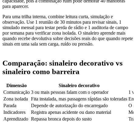
capacidade, pois a combinação ruim pode demorar 40 manobras
para aparecer.
Para uma trilha interna, combine leitura curta, simulação e
observação. Use 1 reunião de 30 minutos para revisar sinais, 1
simulado mensal para testar perda de rádio e 1 auditoria de campo
por semana para verificar zona isolada. O sinaleiro aprende mais
quando recebe devolutiva sobre decisões reais do que quando repete
sinais em uma sala sem carga, ruído ou pressão.
Comparação: sinaleiro decorativo vs
sinaleiro como barreira
Dimensão
Sinaleiro decorativo
Comunicação
3 ou mais pessoas falam com o operador
1 vo
Zona isolada
Fita instalada, mas passagens rápidas são toleradas
Ent
Parada
Depende de autorização do encarregado
O s
Indicadores
Registra apenas acidente ou dano material
Med
Aprendizado
Repassa bronca depois do susto
Tra