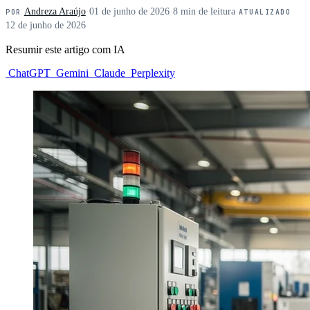
Andreza Araújo
·
01 de junho de 2026
·
8 min de leitura
·
POR
ATUALIZADO
12 de junho de 2026
Resumir este artigo com IA
ChatGPT
Gemini
Claude
Perplexity