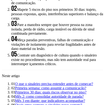
de comunicação.
02
Mapeie 5 riscos do piso nos primeiros 30 dias: trajeto,
pessoas expostas, apoio, interferências superiores e balanço da
carga.
03
Pare a manobra sempre que houver pessoa na zona
isolada, perda de rádio, carga instável ou dúvida de sinal
combinada previamente.
04
Meça paradas preventivas, falhas de comunicação e
violações de isolamento para revelar fragilidades antes de
dano material ou lesão.
05
Contrate um diagnóstico de cultura quando o sinaleiro
existe no procedimento, mas não tem autoridade real para
interromper içamentos críticos.
Neste artigo
01
O que o sinaleiro precisa entender antes de começar?
02
Primeira semana: como assumir a comunicação?
03
Primeiros 30 dias: quais riscos observar no piso?
04
Mês 2: como consolidar autoridade de parada?
05
Mês 3 em diante: que indicadores acompanhar?
06
Quais erros comuns o sinaleiro novo comete?