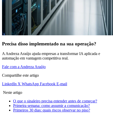
Precisa disso implementado na sua operação?
A Andreza Araújo ajuda empresas a transformar IA aplicada e
automação em vantagem competitiva real.
Fale com a Andreza Araújo
Compartilhe este artigo
LinkedIn
X
WhatsApp
Facebook
E-mail
Neste artigo
O que o sinaleiro precisa entender antes de começar?
Primeira semana: como assumir a comunicação?
Primeiros 30 dias: quais riscos observar no piso?