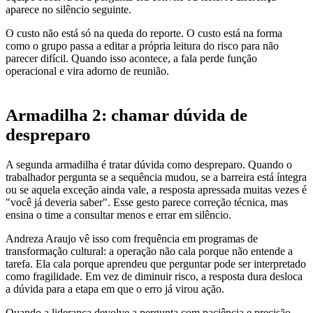
aparece no silêncio seguinte.
O custo não está só na queda do reporte. O custo está na forma
como o grupo passa a editar a própria leitura do risco para não
parecer difícil. Quando isso acontece, a fala perde função
operacional e vira adorno de reunião.
Armadilha 2: chamar dúvida de
despreparo
A segunda armadilha é tratar dúvida como despreparo. Quando o
trabalhador pergunta se a sequência mudou, se a barreira está íntegra
ou se aquela exceção ainda vale, a resposta apressada muitas vezes é
"você já deveria saber". Esse gesto parece correção técnica, mas
ensina o time a consultar menos e errar em silêncio.
Andreza Araujo vê isso com frequência em programas de
transformação cultural: a operação não cala porque não entende a
tarefa. Ela cala porque aprendeu que perguntar pode ser interpretado
como fragilidade. Em vez de diminuir risco, a resposta dura desloca
a dúvida para a etapa em que o erro já virou ação.
Quando a liderança devolve a pergunta com paciência e precisão,