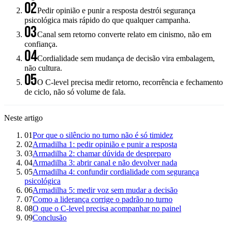
02
Pedir opinião e punir a resposta destrói segurança
psicológica mais rápido do que qualquer campanha.
03
Canal sem retorno converte relato em cinismo, não em
confiança.
04
Cordialidade sem mudança de decisão vira embalagem,
não cultura.
05
O C-level precisa medir retorno, recorrência e fechamento
de ciclo, não só volume de fala.
Neste artigo
01
Por que o silêncio no turno não é só timidez
02
Armadilha 1: pedir opinião e punir a resposta
03
Armadilha 2: chamar dúvida de despreparo
04
Armadilha 3: abrir canal e não devolver nada
05
Armadilha 4: confundir cordialidade com segurança
psicológica
06
Armadilha 5: medir voz sem mudar a decisão
07
Como a liderança corrige o padrão no turno
08
O que o C-level precisa acompanhar no painel
09
Conclusão