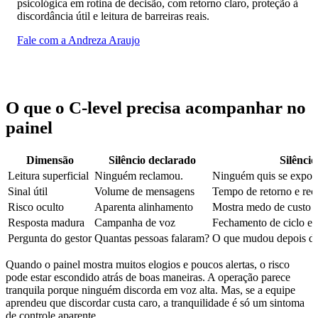
psicológica em rotina de decisão, com retorno claro, proteção à
discordância útil e leitura de barreiras reais.
Fale com a Andreza Araujo
O que o C-level precisa acompanhar no
painel
Dimensão
Silêncio declarado
Silêncio
Leitura superficial
Ninguém reclamou.
Ninguém quis se expor.
Sinal útil
Volume de mensagens
Tempo de retorno e rec
Risco oculto
Aparenta alinhamento
Mostra medo de custo s
Resposta madura
Campanha de voz
Fechamento de ciclo e p
Pergunta do gestor
Quantas pessoas falaram?
O que mudou depois da
Quando o painel mostra muitos elogios e poucos alertas, o risco
pode estar escondido atrás de boas maneiras. A operação parece
tranquila porque ninguém discorda em voz alta. Mas, se a equipe
aprendeu que discordar custa caro, a tranquilidade é só um sintoma
de controle aparente.