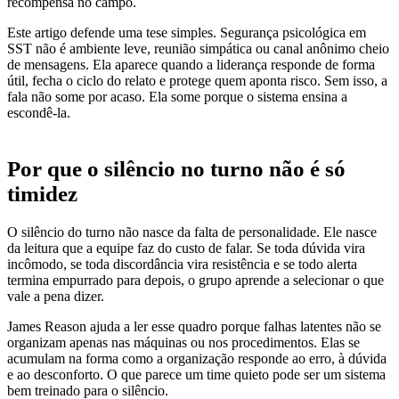
recompensa no campo.
Este artigo defende uma tese simples. Segurança psicológica em
SST não é ambiente leve, reunião simpática ou canal anônimo cheio
de mensagens. Ela aparece quando a liderança responde de forma
útil, fecha o ciclo do relato e protege quem aponta risco. Sem isso, a
fala não some por acaso. Ela some porque o sistema ensina a
escondê-la.
Por que o silêncio no turno não é só
timidez
O silêncio do turno não nasce da falta de personalidade. Ele nasce
da leitura que a equipe faz do custo de falar. Se toda dúvida vira
incômodo, se toda discordância vira resistência e se todo alerta
termina empurrado para depois, o grupo aprende a selecionar o que
vale a pena dizer.
James Reason ajuda a ler esse quadro porque falhas latentes não se
organizam apenas nas máquinas ou nos procedimentos. Elas se
acumulam na forma como a organização responde ao erro, à dúvida
e ao desconforto. O que parece um time quieto pode ser um sistema
bem treinado para o silêncio.