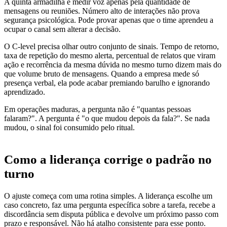
A quinta armadilha é medir voz apenas pela quantidade de
mensagens ou reuniões. Número alto de interações não prova
segurança psicológica. Pode provar apenas que o time aprendeu a
ocupar o canal sem alterar a decisão.
O C-level precisa olhar outro conjunto de sinais. Tempo de retorno,
taxa de repetição do mesmo alerta, percentual de relatos que viram
ação e recorrência da mesma dúvida no mesmo turno dizem mais do
que volume bruto de mensagens. Quando a empresa mede só
presença verbal, ela pode acabar premiando barulho e ignorando
aprendizado.
Em operações maduras, a pergunta não é "quantas pessoas
falaram?". A pergunta é "o que mudou depois da fala?". Se nada
mudou, o sinal foi consumido pelo ritual.
Como a liderança corrige o padrão no
turno
O ajuste começa com uma rotina simples. A liderança escolhe um
caso concreto, faz uma pergunta específica sobre a tarefa, recebe a
discordância sem disputa pública e devolve um próximo passo com
prazo e responsável. Não há atalho consistente para esse ponto.