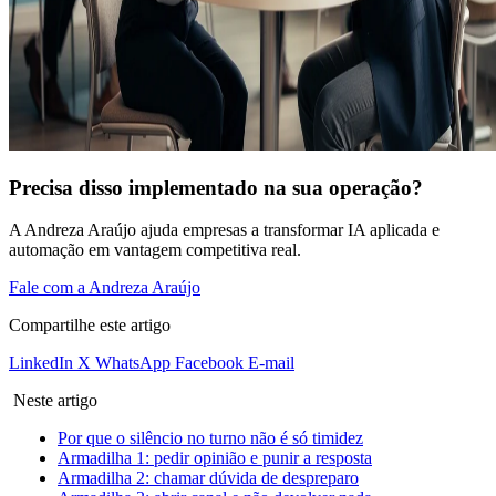
Precisa disso implementado na sua operação?
A Andreza Araújo ajuda empresas a transformar IA aplicada e
automação em vantagem competitiva real.
Fale com a Andreza Araújo
Compartilhe este artigo
LinkedIn
X
WhatsApp
Facebook
E-mail
Neste artigo
Por que o silêncio no turno não é só timidez
Armadilha 1: pedir opinião e punir a resposta
Armadilha 2: chamar dúvida de despreparo