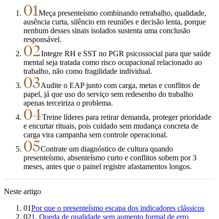
01
Meça presenteísmo combinando retrabalho, qualidade,
ausência curta, silêncio em reuniões e decisão lenta, porque
nenhum desses sinais isolados sustenta uma conclusão
responsável.
02
Integre RH e SST no PGR psicossocial para que saúde
mental seja tratada como risco ocupacional relacionado ao
trabalho, não como fragilidade individual.
03
Audite o EAP junto com carga, metas e conflitos de
papel, já que uso do serviço sem redesenho do trabalho
apenas terceiriza o problema.
04
Treine líderes para retirar demanda, proteger prioridade
e encurtar rituais, pois cuidado sem mudança concreta de
carga vira campanha sem controle operacional.
05
Contrate um diagnóstico de cultura quando
presenteísmo, absenteísmo curto e conflitos sobem por 3
meses, antes que o painel registre afastamentos longos.
Neste artigo
01
Por que o presenteísmo escapa dos indicadores clássicos
02
1. Queda de qualidade sem aumento formal de erro