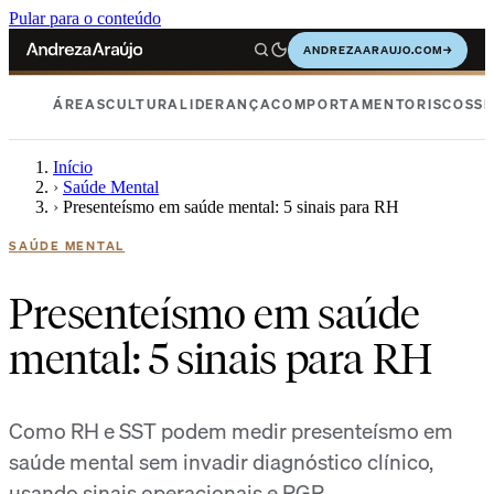
Pular para o conteúdo
ANDREZAARAUJO.COM
→
ÁREAS
CULTURA
LIDERANÇA
COMPORTAMENTO
RISCOS
SE
Início
›
Saúde Mental
›
Presenteísmo em saúde mental: 5 sinais para RH
SAÚDE MENTAL
Presenteísmo em saúde
mental: 5 sinais para RH
Como RH e SST podem medir presenteísmo em
saúde mental sem invadir diagnóstico clínico,
usando sinais operacionais e PGR.