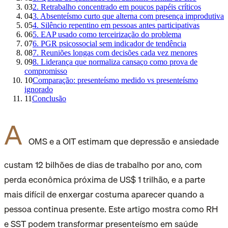
03
2. Retrabalho concentrado em poucos papéis críticos
04
3. Absenteísmo curto que alterna com presença improdutiva
05
4. Silêncio repentino em pessoas antes participativas
06
5. EAP usado como terceirização do problema
07
6. PGR psicossocial sem indicador de tendência
08
7. Reuniões longas com decisões cada vez menores
09
8. Liderança que normaliza cansaço como prova de
compromisso
10
Comparação: presenteísmo medido vs presenteísmo
ignorado
11
Conclusão
A
OMS e a OIT estimam que depressão e ansiedade
custam 12 bilhões de dias de trabalho por ano, com
perda econômica próxima de US$ 1 trilhão, e a parte
mais difícil de enxergar costuma aparecer quando a
pessoa continua presente. Este artigo mostra como RH
e SST podem transformar presenteísmo em saúde