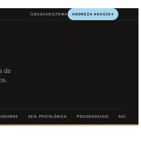
BUSCAR
TEMA
ANDREZA ARAÚJO
→
a de
os.
ICADORES
SEG. PSICOLÓGICA
PSICOSSOCIAIS
SAÚDE ME