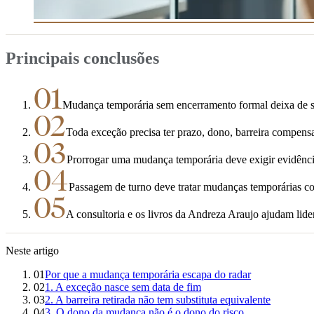
Principais conclusões
01
Mudança temporária sem encerramento formal deixa de ser f
02
Toda exceção precisa ter prazo, dono, barreira compensat
03
Prorrogar uma mudança temporária deve exigir evidênci
04
Passagem de turno deve tratar mudanças temporárias com
05
A consultoria e os livros da Andreza Araujo ajudam lide
Neste artigo
01
Por que a mudança temporária escapa do radar
02
1. A exceção nasce sem data de fim
03
2. A barreira retirada não tem substituta equivalente
04
3. O dono da mudança não é o dono do risco