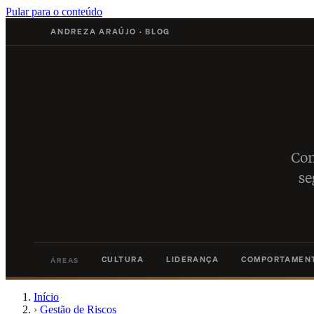
Pular para o conteúdo
ANDREZA ARAÚJO
·
BLOG
Con
se
CULTURA
LIDERANÇA
COMPORTAMEN
ÁREAS
Início
›
Gestão de Riscos