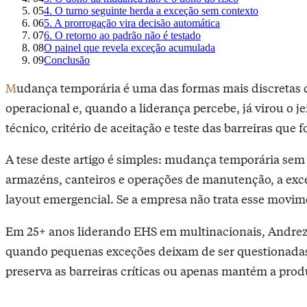
05
4. O turno seguinte herda a exceção sem contexto
06
5. A prorrogação vira decisão automática
07
6. O retorno ao padrão não é testado
08
O painel que revela exceção acumulada
09
Conclusão
Mudança temporária é uma das formas mais discretas de perda de controle em SST. Ela nasce com justificativa razoável, dura mais do que o previsto, ganha apelido
operacional e, quando a liderança percebe, já virou o j
técnico, critério de aceitação e teste das barreiras que 
A tese deste artigo é simples: mudança temporária sem e
armazéns, canteiros e operações de manutenção, a exce
layout emergencial. Se a empresa não trata esse movi
Em 25+ anos liderando EHS em multinacionais, Andrez
quando pequenas exceções deixam de ser questionadas.
preserva as barreiras críticas ou apenas mantém a pro