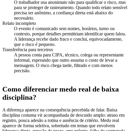
O trabalhador usa anonimato não para qualificar o risco, mas
para se proteger de rastreamento. Quando todo relato sensível
precisa ser anônimo, a confiança direta está abaixo do
necessário.
Relato incompleto
O evento é comunicado sem nomes, horários, turno ou
contexto, porque detalhes permitiriam identificar quem falou.
A liderança recebe dado fraco e conclui, equivocadamente,
que o risco é pequeno.
Transferência para terceiros
A pessoa conta para CIPA, técnico, colega ou representante
informal, esperando que outro assuma o custo de levar a
mensagem. O risco chega tarde, filtrado e com menos
precisão.
Como diferenciar medo real de baixa
disciplina?
A diferença aparece na consequência percebida de falar. Baixa
disciplina costuma vir acompanhada de descuido amplo: atraso em
registro, pouca adesão a rotina e ausência de critério. Medo real
aparece de forma seletiva, sobretudo em temas que envolvem
liderança direta, pressão de prazo, erro próprio, falha de contratada