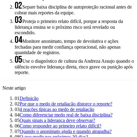
02
Separe baixa disciplina de autoproteção racional antes de
cobrar mais reportes da equipe.
03
Proteja o primeiro relato difícil, porque a resposta da
liderança ensina se o próximo risco será revelado ou
escondido.
04
Monitore anonimato, tempo de devolutiva e ações
fechadas para medir confiança operacional, não apenas
quantidade de registros.
05
Use o diagnóstico de cultura da Andreza Araujo quando o
silêncio envolve liderança direta, risco grave ou punição após
reporte.
Neste artigo
01
Definição
02
Por que o medo de retaliação distorce o reporte?
03
4 reações típicas ao medo de retaliação
04
Como diferenciar medo real de baixa disciplina?
05
Quais sinais a liderança deve observar?
06
Como responder ao primeiro relato difícil?
07
Quando o anonimato ajuda e quando atrapalha?
08
O que medir nos próximos 30 dias?