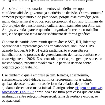
Antes de abrir questionário ou entrevista, defina escopo,
confidencialidade, governança e critério de decisão. O erro comum é
começar perguntando tudo para todos, porque essa estratégia gera
muito dado sensível e pouca ação proporcional ao risco. Em mais de
250 projetos de transformação cultural acompanhados por Andreza
Araujo, a virada aparece quando a organização recorta o trabalho
real, e não quando tenta medir sofrimento de forma genérica.
O ponto de partida deve reunir quatro áreas: SST, RH, liderança
operacional e representação dos trabalhadores, incluindo CIPA
quando houver. A NR-01 exige participação e consulta aos
trabalhadores no processo de gerenciamento de riscos, conforme o
texto vigente em 2026. Essa consulta precisa proteger a pessoa e, ao
mesmo tempo, produzir evidência que permita decisão sobre
organização do trabalho.
Use também o que a empresa já tem. Relatos, absenteísmo,
afastamentos, rotatividade, conflitos recorrentes, horas extras,
queixas de assédio, auditorias de jornada e dados de produção
ajudam a desenhar o mapa inicial. O artigo sobre
triagem de queixas
psicossociais no PGR
aprofunda esse filtro para casos que chegam
misturados entre relação interpessoal, falha de gestão e exposição
ocupacional.