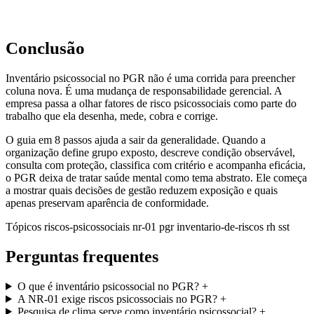
Conclusão
Inventário psicossocial no PGR não é uma corrida para preencher
coluna nova. É uma mudança de responsabilidade gerencial. A
empresa passa a olhar fatores de risco psicossociais como parte do
trabalho que ela desenha, mede, cobra e corrige.
O guia em 8 passos ajuda a sair da generalidade. Quando a
organização define grupo exposto, descreve condição observável,
consulta com proteção, classifica com critério e acompanha eficácia,
o PGR deixa de tratar saúde mental como tema abstrato. Ele começa
a mostrar quais decisões de gestão reduzem exposição e quais
apenas preservam aparência de conformidade.
Tópicos
riscos-psicossociais
nr-01
pgr
inventario-de-riscos
rh
sst
Perguntas frequentes
O que é inventário psicossocial no PGR?
+
A NR-01 exige riscos psicossociais no PGR?
+
Pesquisa de clima serve como inventário psicossocial?
+