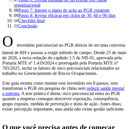
organizacional
08
Passo 7: Integre o plano de ação ao PGR existente
09
Passo 8: Revise eficácia em ciclos de 30, 60 e 90 dias
10
Checklist final
11
Conclusão
O
inventário psicossocial no PGR deixou de ser uma conversa
lateral de RH e passou a exigir método de campo. Desde 25 de maio
de 2026, a nova redação do capítulo 1.5 da NR-01, aprovada pela
Portaria MTE nº 1.419/2024 e prorrogada pela Portaria MTE nº
765/2025, inclui os fatores de risco psicossociais relacionados ao
trabalho no Gerenciamento de Riscos Ocupacionais.
Este guia mostra como montar esse inventário em 8 passos, sem
transformar o PGR em pesquisa de clima nem
reduzir saúde mental
a palestra
. A tese prática é direta: risco psicossocial entra no PGR
quando a empresa consegue descrever exposição, consequência,
grupo exposto, medida de prevenção e dono de ação. Antes disso,
existe percepção importante, mas ainda não existe gestão suficiente.
O que você precisa antes de começar