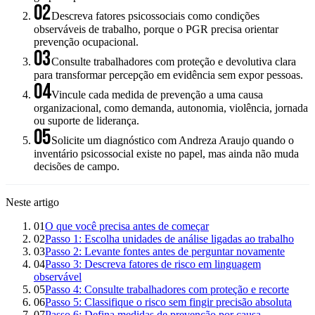
02
Descreva fatores psicossociais como condições
observáveis de trabalho, porque o PGR precisa orientar
prevenção ocupacional.
03
Consulte trabalhadores com proteção e devolutiva clara
para transformar percepção em evidência sem expor pessoas.
04
Vincule cada medida de prevenção a uma causa
organizacional, como demanda, autonomia, violência, jornada
ou suporte de liderança.
05
Solicite um diagnóstico com Andreza Araujo quando o
inventário psicossocial existe no papel, mas ainda não muda
decisões de campo.
Neste artigo
01
O que você precisa antes de começar
02
Passo 1: Escolha unidades de análise ligadas ao trabalho
03
Passo 2: Levante fontes antes de perguntar novamente
04
Passo 3: Descreva fatores de risco em linguagem
observável
05
Passo 4: Consulte trabalhadores com proteção e recorte
06
Passo 5: Classifique o risco sem fingir precisão absoluta
07
Passo 6: Defina medidas de prevenção por causa