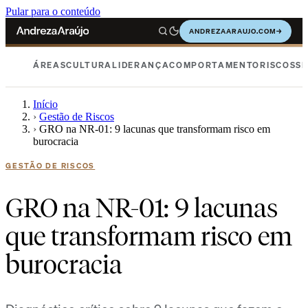
Pular para o conteúdo
ANDREZAARAUJO.COM
→
ÁREAS
CULTURA
LIDERANÇA
COMPORTAMENTO
RISCOS
SE
Início
›
Gestão de Riscos
›
GRO na NR-01: 9 lacunas que transformam risco em
burocracia
GESTÃO DE RISCOS
GRO na NR-01: 9 lacunas
que transformam risco em
burocracia