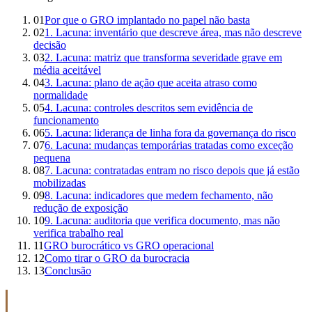
01
Por que o GRO implantado no papel não basta
02
1. Lacuna: inventário que descreve área, mas não descreve
decisão
03
2. Lacuna: matriz que transforma severidade grave em
média aceitável
04
3. Lacuna: plano de ação que aceita atraso como
normalidade
05
4. Lacuna: controles descritos sem evidência de
funcionamento
06
5. Lacuna: liderança de linha fora da governança do risco
07
6. Lacuna: mudanças temporárias tratadas como exceção
pequena
08
7. Lacuna: contratadas entram no risco depois que já estão
mobilizadas
09
8. Lacuna: indicadores que medem fechamento, não
redução de exposição
10
9. Lacuna: auditoria que verifica documento, mas não
verifica trabalho real
11
GRO burocrático vs GRO operacional
12
Como tirar o GRO da burocracia
13
Conclusão