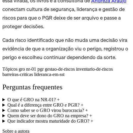
essa virada, os livros e a consultoria de
Andreza Araujo
conectam cultura de segurança, liderança e gestão de
riscos para que o PGR deixe de ser arquivo e passe a
proteger decisões.
Cada risco identificado que não muda uma decisão vira
evidência de que a organização viu o perigo, registrou o
perigo e escolheu continuar dependendo da sorte.
Tópicos
gro
nr-01
pgr
gestao-de-riscos
inventario-de-riscos
barreiras-criticas
lideranca-em-sst
Perguntas frequentes
O que é GRO na NR-01?
+
Qual é a diferença entre GRO e PGR?
+
Como saber se o GRO virou burocracia?
+
Quem deve ser dono do GRO na empresa?
+
Que indicador mostra maturidade do GRO?
+
Sobre a autora