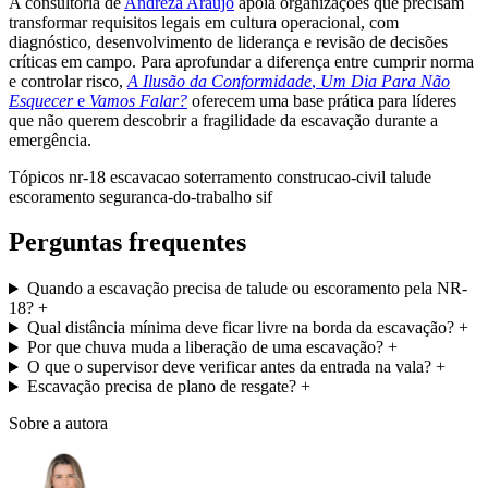
A consultoria de
Andreza Araujo
apoia organizações que precisam
transformar requisitos legais em cultura operacional, com
diagnóstico, desenvolvimento de liderança e revisão de decisões
críticas em campo. Para aprofundar a diferença entre cumprir norma
e controlar risco,
A Ilusão da Conformidade
,
Um Dia Para Não
Esquecer
e
Vamos Falar?
oferecem uma base prática para líderes
que não querem descobrir a fragilidade da escavação durante a
emergência.
Tópicos
nr-18
escavacao
soterramento
construcao-civil
talude
escoramento
seguranca-do-trabalho
sif
Perguntas frequentes
Quando a escavação precisa de talude ou escoramento pela NR-
18?
+
Qual distância mínima deve ficar livre na borda da escavação?
+
Por que chuva muda a liberação de uma escavação?
+
O que o supervisor deve verificar antes da entrada na vala?
+
Escavação precisa de plano de resgate?
+
Sobre a autora