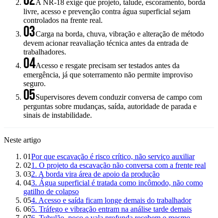
02
A NR-18 exige que projeto, talude, escoramento, borda
livre, acesso e prevenção contra água superficial sejam
controlados na frente real.
03
Carga na borda, chuva, vibração e alteração de método
devem acionar reavaliação técnica antes da entrada de
trabalhadores.
04
Acesso e resgate precisam ser testados antes da
emergência, já que soterramento não permite improviso
seguro.
05
Supervisores devem conduzir conversa de campo com
perguntas sobre mudanças, saída, autoridade de parada e
sinais de instabilidade.
Neste artigo
01
Por que escavação é risco crítico, não serviço auxiliar
02
1. O projeto da escavação não conversa com a frente real
03
2. A borda vira área de apoio da produção
04
3. Água superficial é tratada como incômodo, não como
gatilho de colapso
05
4. Acesso e saída ficam longe demais do trabalhador
06
5. Tráfego e vibração entram na análise tarde demais
07
6. Tubulão, poço e vala profunda recebem o mesmo