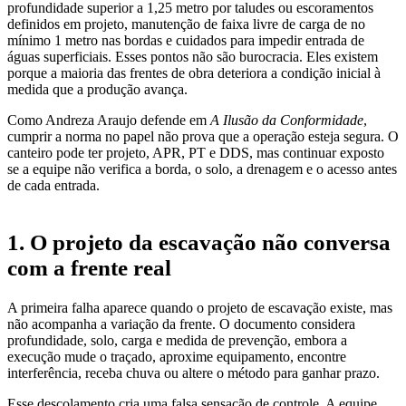
profundidade superior a 1,25 metro por taludes ou escoramentos
definidos em projeto, manutenção de faixa livre de carga de no
mínimo 1 metro nas bordas e cuidados para impedir entrada de
águas superficiais. Esses pontos não são burocracia. Eles existem
porque a maioria das frentes de obra deteriora a condição inicial à
medida que a produção avança.
Como Andreza Araujo defende em
A Ilusão da Conformidade
,
cumprir a norma no papel não prova que a operação esteja segura. O
canteiro pode ter projeto, APR, PT e DDS, mas continuar exposto
se a equipe não verifica a borda, o solo, a drenagem e o acesso antes
de cada entrada.
1. O projeto da escavação não conversa
com a frente real
A primeira falha aparece quando o projeto de escavação existe, mas
não acompanha a variação da frente. O documento considera
profundidade, solo, carga e medida de prevenção, embora a
execução mude o traçado, aproxime equipamento, encontre
interferência, receba chuva ou altere o método para ganhar prazo.
Esse descolamento cria uma falsa sensação de controle. A equipe