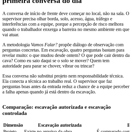
primeira conversa do dia
A conversa de início de frente deve começar no local, não na sala. O
supervisor precisa olhar borda, solo, acesso, água, tráfego e
interferências com a equipe, porque a percepção de risco melhora
quando o trabalhador enxerga a barreira no mesmo ambiente em que
vai atuar.
A metodologia
Vamos Falar?
propõe diálogo de observação com
perguntas concretas. Em escavação, quatro perguntas bastam para
revelar muito: o que mudou desde ontem? O que pode cair dentro da
cava? Como eu saio daqui se o solo se mover? Quem tem
autoridade para parar se chover, vibrar ou trincar?
Essa conversa não substitui projeto nem responsabilidade técnica.
Ela conecta a técnica ao trabalho real. O supervisor que faz
perguntas boas antes da entrada reduz a chance de a equipe perceber
a falha apenas quando já está dentro da escavação.
Comparação: escavação autorizada e escavação
controlada
Dimensão
Escavação autorizada
Es
Projeto
Existe no arquivo da obra
É comparado com a 