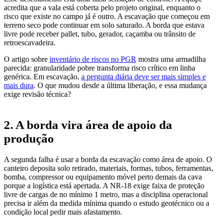
acredita que a vala está coberta pelo projeto original, enquanto o
risco que existe no campo já é outro. A escavação que começou em
terreno seco pode continuar em solo saturado. A borda que estava
livre pode receber pallet, tubo, gerador, caçamba ou trânsito de
retroescavadeira.
O artigo sobre
inventário de riscos no PGR
mostra uma armadilha
parecida: granularidade pobre transforma risco crítico em linha
genérica. Em escavação,
a pergunta diária deve ser mais simples e
mais dura
. O que mudou desde a última liberação, e essa mudança
exige revisão técnica?
2. A borda vira área de apoio da
produção
A segunda falha é usar a borda da escavação como área de apoio. O
canteiro deposita solo retirado, materiais, formas, tubos, ferramentas,
bomba, compressor ou equipamento móvel perto demais da cava
porque a logística está apertada. A NR-18 exige faixa de proteção
livre de cargas de no mínimo 1 metro, mas a disciplina operacional
precisa ir além da medida mínima quando o estudo geotécnico ou a
condição local pedir mais afastamento.