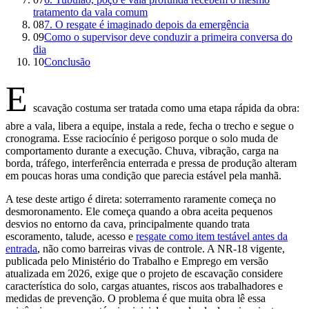
tratamento da vala comum
08
7. O resgate é imaginado depois da emergência
09
Como o supervisor deve conduzir a primeira conversa do
dia
10
Conclusão
E
scavação costuma ser tratada como uma etapa rápida da obra:
abre a vala, libera a equipe, instala a rede, fecha o trecho e segue o
cronograma. Esse raciocínio é perigoso porque o solo muda de
comportamento durante a execução. Chuva, vibração, carga na
borda, tráfego, interferência enterrada e pressa de produção alteram
em poucas horas uma condição que parecia estável pela manhã.
A tese deste artigo é direta: soterramento raramente começa no
desmoronamento. Ele começa quando a obra aceita pequenos
desvios no entorno da cava, principalmente quando trata
escoramento, talude, acesso e
resgate como item testável antes da
entrada
, não como barreiras vivas de controle. A NR-18 vigente,
publicada pelo Ministério do Trabalho e Emprego em versão
atualizada em 2026, exige que o projeto de escavação considere
característica do solo, cargas atuantes, riscos aos trabalhadores e
medidas de prevenção. O problema é que muita obra lê essa