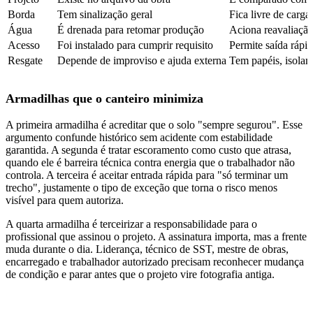
Borda
Tem sinalização geral
Fica livre de carga,
Água
É drenada para retomar produção
Aciona reavaliação
Acesso
Foi instalado para cumprir requisito
Permite saída rápid
Resgate
Depende de improviso e ajuda externa
Tem papéis, isolam
Armadilhas que o canteiro minimiza
A primeira armadilha é acreditar que o solo "sempre segurou". Esse
argumento confunde histórico sem acidente com estabilidade
garantida. A segunda é tratar escoramento como custo que atrasa,
quando ele é barreira técnica contra energia que o trabalhador não
controla. A terceira é aceitar entrada rápida para "só terminar um
trecho", justamente o tipo de exceção que torna o risco menos
visível para quem autoriza.
A quarta armadilha é terceirizar a responsabilidade para o
profissional que assinou o projeto. A assinatura importa, mas a frente
muda durante o dia. Liderança, técnico de SST, mestre de obras,
encarregado e trabalhador autorizado precisam reconhecer mudança
de condição e parar antes que o projeto vire fotografia antiga.