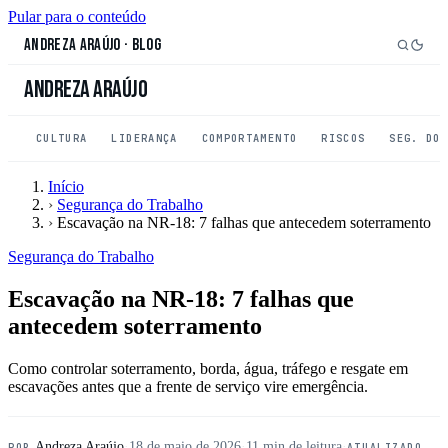
Pular para o conteúdo
Andreza Araújo
·
Blog
Andreza Araújo
CULTURA
LIDERANÇA
COMPORTAMENTO
RISCOS
SEG. DO
Início
›
Segurança do Trabalho
›
Escavação na NR-18: 7 falhas que antecedem soterramento
Segurança do Trabalho
Escavação na NR-18: 7 falhas que
antecedem soterramento
Como controlar soterramento, borda, água, tráfego e resgate em
escavações antes que a frente de serviço vire emergência.
Andreza Araújo
·
18 de maio de 2026
·
11 min de leitura
·
POR
ATUALIZADO