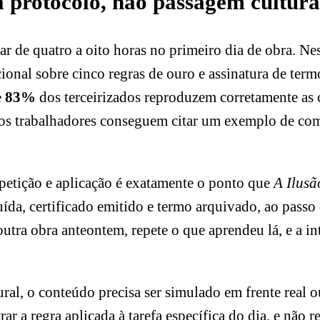
a protocolo, não passagem cultura
r de quatro a oito horas no primeiro dia de obra. Nes
ucional sobre cinco regras de ouro e assinatura de te
e
83%
dos terceirizados reproduzem corretamente as 
smos trabalhadores conseguem citar um exemplo de co
repetição e aplicação é exatamente o ponto que
A Ilus
uída, certificado emitido e termo arquivado, ao passo
utra obra anteontem, repete o que aprendeu lá, e a i
ral, o conteúdo precisa ser simulado em frente real 
ar a regra aplicada à tarefa específica do dia, e não 