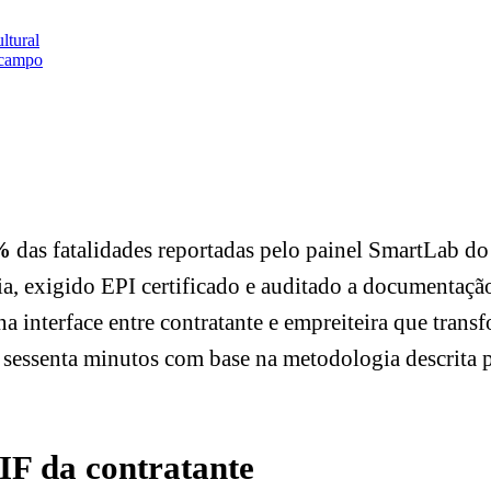
ltural
m campo
%
das fatalidades reportadas pelo painel SmartLab d
ria, exigido EPI certificado e auditado a documentaç
s na interface entre contratante e empreiteira que tra
em sessenta minutos com base na metodologia descrit
SIF da contratante