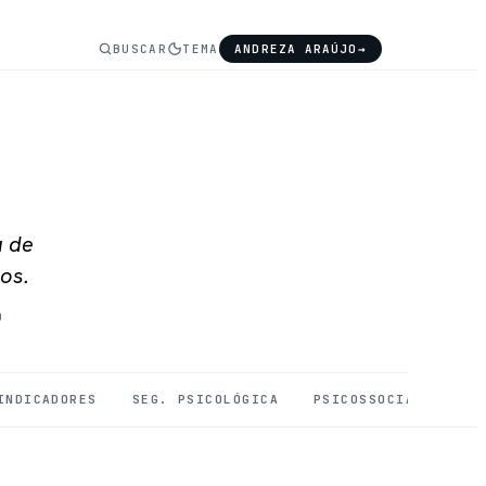
BUSCAR
TEMA
ANDREZA ARAÚJO
→
a de
os.
O
INDICADORES
SEG. PSICOLÓGICA
PSICOSSOCIAIS
SA