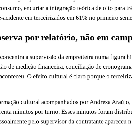
sumo, encurtar a integração teórica de oito para trê
se-acidente em terceirizados em 61% no primeiro seme
bserva por relatório, não em cam
 concentra a supervisão da empreiteira numa figura 
nião de medição financeira, conciliação de cronograma
aconteceu. O efeito cultural é claro porque o terceir
ormação cultural acompanhados por Andreza Araújo, a
renta minutos por turno. Esses minutos foram distribuí
almente pelo supervisor da contratante apareceu no