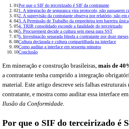
01
Por que o SIF do terceirizado é SIF da contratante
02
1. A integração de segurança vira protocolo, não passagem cu
03
2. A supervisão da contratante observa por relatório, não e
04
3. A Permissão de Trabalho da empreiteira tem barreira única
05
4. TRIR consolidado esconde a fatalidade do terceirizado
06
5. Procurement decide a cultura sem mesa para SST
07
6. Investigação separada blinda a contratante por doze meses
08
Cultura declarada e cultura compartilhada na interface
09
Como auditar a interface em sessenta minutos
10
Conclusão
Em mineração e construção brasileiras,
mais de 40
a contratante tenha cumprido a integração obrigató
material. Este artigo descreve seis falhas estruturai
contratante, e mostra como auditar essa interface 
Ilusão da Conformidade
.
Por que o SIF do terceirizado é 