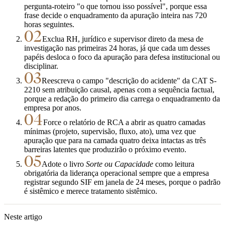
pergunta-roteiro "o que tornou isso possível", porque essa
frase decide o enquadramento da apuração inteira nas 720
horas seguintes.
02
Exclua RH, jurídico e supervisor direto da mesa de
investigação nas primeiras 24 horas, já que cada um desses
papéis desloca o foco da apuração para defesa institucional ou
disciplinar.
03
Reescreva o campo "descrição do acidente" da CAT S-
2210 sem atribuição causal, apenas com a sequência factual,
porque a redação do primeiro dia carrega o enquadramento da
empresa por anos.
04
Force o relatório de RCA a abrir as quatro camadas
mínimas (projeto, supervisão, fluxo, ato), uma vez que
apuração que para na camada quatro deixa intactas as três
barreiras latentes que produzirão o próximo evento.
05
Adote o livro
Sorte ou Capacidade
como leitura
obrigatória da liderança operacional sempre que a empresa
registrar segundo SIF em janela de 24 meses, porque o padrão
é sistêmico e merece tratamento sistêmico.
Neste artigo