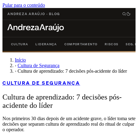
Pular para o conteúdo
ANDREZA ARAÚJO
·
BLOG
CULTURA
LIDERANÇA
COMPORTAMENTO
RISCOS
SEG. 
Início
›
Cultura de Segurança
›
Cultura de aprendizado: 7 decisões pós-acidente do líder
CULTURA DE SEGURANÇA
Cultura de aprendizado: 7 decisões pós-
acidente do líder
Nos primeiros 30 dias depois de um acidente grave, o líder toma sete
decisões que separam cultura de aprendizado real do ritual de culpar
o operador.