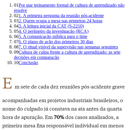
01
Por que treinamento formal de cultura de aprendizado não
resolve
02
1. A primeira pergunta da reunião pós-acidente
03
2. Quem ocupa a mesa nas primeiras 24 horas
04
3. A leitura inicial da CAT (S-2210)
05
4. O perímetro da investigação (RCA)
06
5. A comunicação pública para o time
07
6. O plano de ação dos primeiros 30 dias
08
7. O ritual visível da supervisão nas semanas seguintes
09
Cultura de culpa frente a cultura de aprendizado: as sete
decisões em comparação
10
Conclusão
E
m sete de cada dez reuniões pós-acidente grave
acompanhadas em projetos industriais brasileiros, o
nome do culpado já constava na ata antes da quarta
hora de apuração.
Em
70%
dos casos analisados, a
primeira mesa fixa responsável individual em menos