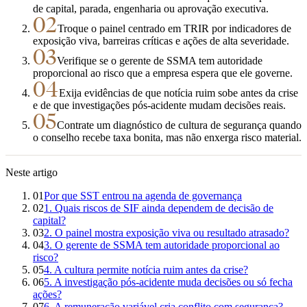
de capital, parada, engenharia ou aprovação executiva.
02
Troque o painel centrado em TRIR por indicadores de
exposição viva, barreiras críticas e ações de alta severidade.
03
Verifique se o gerente de SSMA tem autoridade
proporcional ao risco que a empresa espera que ele governe.
04
Exija evidências de que notícia ruim sobe antes da crise
e de que investigações pós-acidente mudam decisões reais.
05
Contrate um diagnóstico de cultura de segurança quando
o conselho recebe taxa bonita, mas não enxerga risco material.
Neste artigo
01
Por que SST entrou na agenda de governança
02
1. Quais riscos de SIF ainda dependem de decisão de
capital?
03
2. O painel mostra exposição viva ou resultado atrasado?
04
3. O gerente de SSMA tem autoridade proporcional ao
risco?
05
4. A cultura permite notícia ruim antes da crise?
06
5. A investigação pós-acidente muda decisões ou só fecha
ações?
07
6. A remuneração variável cria conflito com segurança?