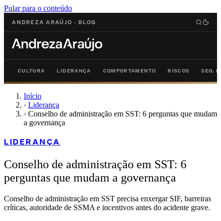
Pular para o conteúdo
ANDREZA ARAÚJO
·
BLOG
CULTURA
LIDERANÇA
COMPORTAMENTO
RISCOS
SEG. 
Início
›
Liderança
›
Conselho de administração em SST: 6 perguntas que mudam
a governança
LIDERANÇA
Conselho de administração em SST: 6
perguntas que mudam a governança
Conselho de administração em SST precisa enxergar SIF, barreiras
críticas, autoridade de SSMA e incentivos antes do acidente grave.