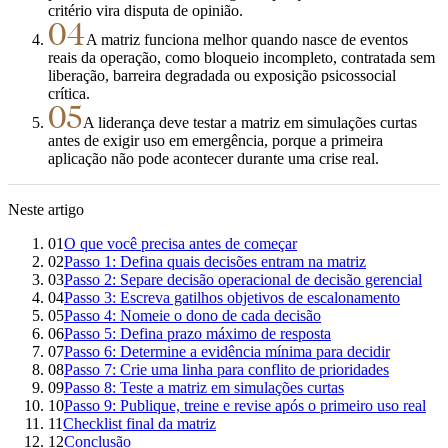
critério vira disputa de opinião.
04
A matriz funciona melhor quando nasce de eventos
reais da operação, como bloqueio incompleto, contratada sem
liberação, barreira degradada ou exposição psicossocial
crítica.
05
A liderança deve testar a matriz em simulações curtas
antes de exigir uso em emergência, porque a primeira
aplicação não pode acontecer durante uma crise real.
Neste artigo
01
O que você precisa antes de começar
02
Passo 1: Defina quais decisões entram na matriz
03
Passo 2: Separe decisão operacional de decisão gerencial
04
Passo 3: Escreva gatilhos objetivos de escalonamento
05
Passo 4: Nomeie o dono de cada decisão
06
Passo 5: Defina prazo máximo de resposta
07
Passo 6: Determine a evidência mínima para decidir
08
Passo 7: Crie uma linha para conflito de prioridades
09
Passo 8: Teste a matriz em simulações curtas
10
Passo 9: Publique, treine e revise após o primeiro uso real
11
Checklist final da matriz
12
Conclusão