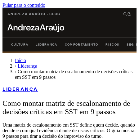
Pular para o conteúdo
ANDREZA ARAÚJO
·
BLOG
CULTURA
LIDERANÇA
COMPORTAMENTO
RISCOS
SEG. 
Início
›
Liderança
›
Como montar matriz de escalonamento de decisões críticas
em SST em 9 passos
LIDERANÇA
Como montar matriz de escalonamento de
decisões críticas em SST em 9 passos
Uma matriz de escalonamento em SST define quem decide, quando
decide e com qual evidência diante de riscos críticos. O guia mostra
9 passos para tirar a decisão do improviso do turno.