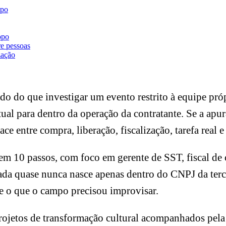
mpo
opo
re pessoas
zação
o do que investigar um evento restrito à equipe próp
tual para dentro da operação da contratante. Se a apu
e entre compra, liberação, fiscalização, tarefa real e
em 10 passos, com foco em gerente de SST, fiscal de 
tada quase nunca nasce apenas dentro do CNPJ da terce
o e o que o campo precisou improvisar.
ojetos de transformação cultural acompanhados pel