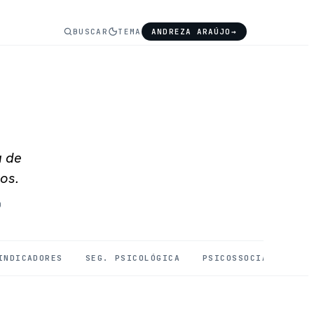
BUSCAR
TEMA
ANDREZA ARAÚJO
→
a de
os.
O
INDICADORES
SEG. PSICOLÓGICA
PSICOSSOCIAIS
SA