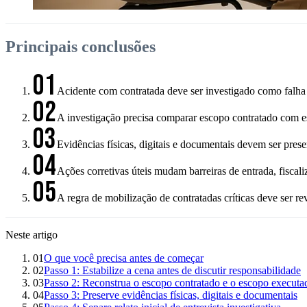
Principais conclusões
01
Acidente com contratada deve ser investigado como falha de 
02
A investigação precisa comparar escopo contratado com e
03
Evidências físicas, digitais e documentais devem ser pres
04
Ações corretivas úteis mudam barreiras de entrada, fiscali
05
A regra de mobilização de contratadas críticas deve ser r
Neste artigo
01
O que você precisa antes de começar
02
Passo 1: Estabilize a cena antes de discutir responsabilidade
03
Passo 2: Reconstrua o escopo contratado e o escopo executa
04
Passo 3: Preserve evidências físicas, digitais e documentais