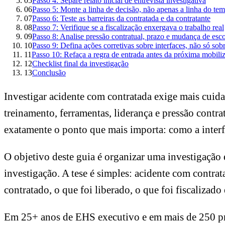
05
Passo 4: Separe relato inicial de entrevista investigativa
06
Passo 5: Monte a linha de decisão, não apenas a linha do te
07
Passo 6: Teste as barreiras da contratada e da contratante
08
Passo 7: Verifique se a fiscalização enxergava o trabalho real
09
Passo 8: Analise pressão contratual, prazo e mudança de esc
10
Passo 9: Defina ações corretivas sobre interfaces, não só sob
11
Passo 10: Refaça a regra de entrada antes da próxima mobili
12
Checklist final da investigação
13
Conclusão
Investigar acidente com contratada exige mais cuidad
treinamento, ferramentas, liderança e pressão contra
exatamente o ponto que mais importa: como a interfac
O objetivo deste guia é organizar uma investigação 
investigação. A tese é simples: acidente com contra
contratado, o que foi liberado, o que foi fiscalizad
Em 25+ anos de EHS executivo e em mais de 250 pr