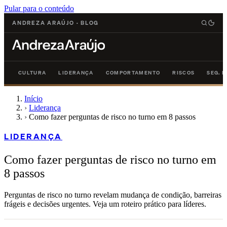
Pular para o conteúdo
ANDREZA ARAÚJO
·
BLOG
CULTURA
LIDERANÇA
COMPORTAMENTO
RISCOS
SEG. 
Início
›
Liderança
›
Como fazer perguntas de risco no turno em 8 passos
LIDERANÇA
Como fazer perguntas de risco no turno em
8 passos
Perguntas de risco no turno revelam mudança de condição, barreiras
frágeis e decisões urgentes. Veja um roteiro prático para líderes.