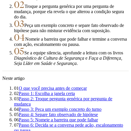
02
Troque a pergunta genérica por uma pergunta de
mudança, porque ela revela o que alterou a condição segura
do dia.
03
Peça um exemplo concreto e separe fato observado de
hipótese para não misturar evidência com suposição.
04
Nomeie a barreira que pode falhar e termine a conversa
com ação, escalonamento ou pausa.
05
Se a equipe silencia, aprofunde a leitura com os livros
Diagnóstico de Cultura de Segurança
e
Faça a Diferença,
Seja Líder em Saúde e Segurança
.
Neste artigo
01
O que você precisa antes de começar
02
Passo 1: Escolha a janela certa
03
Passo 2: Troque pergunta genérica por pergunta de
mudança
04
Passo 3: Peça um exemplo concreto do turno
05
Passo 4: Separe fato observado de hipótese
06
Passo 5: Nomeie a barreira que pode falhar
07
Passo 6: Decida se a conversa pede ação, escalonamento
ou pausa