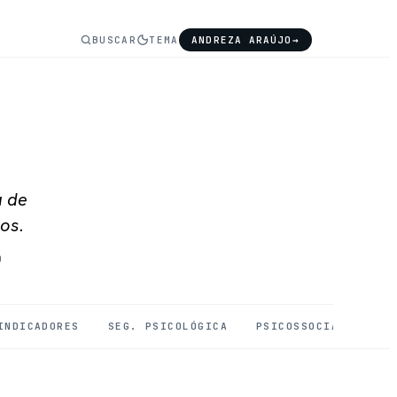
BUSCAR
TEMA
ANDREZA ARAÚJO
→
a de
os.
O
INDICADORES
SEG. PSICOLÓGICA
PSICOSSOCIAIS
SA