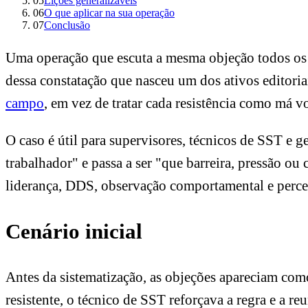
05
Lições generalizáveis
06
O que aplicar na sua operação
07
Conclusão
Uma operação que escuta a mesma objeção todos os 
dessa constatação que nasceu um dos ativos editori
campo
, em vez de tratar cada resistência como má v
O caso é útil para supervisores, técnicos de SST e 
trabalhador" e passa a ser "que barreira, pressão o
liderança, DDS, observação comportamental e percep
Cenário inicial
Antes da sistematização, as objeções apareciam como
resistente, o técnico de SST reforçava a regra e a r