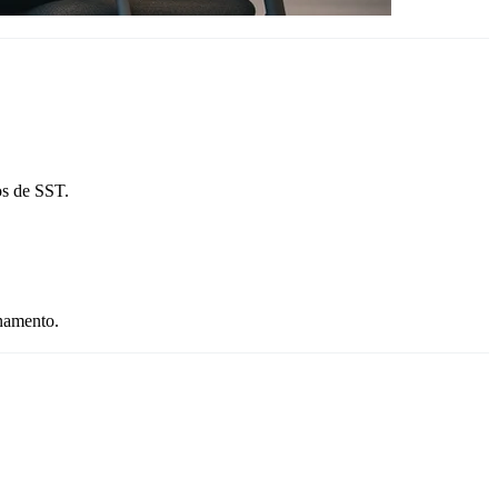
os de SST.
inamento.