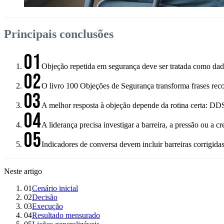
Principais conclusões
01
Objeção repetida em segurança deve ser tratada como dado
02
O livro 100 Objeções de Segurança transforma frases reco
03
A melhor resposta à objeção depende da rotina certa: DD
04
A liderança precisa investigar a barreira, a pressão ou a c
05
Indicadores de conversa devem incluir barreiras corrigid
Neste artigo
01
Cenário inicial
02
Decisão
03
Execução
04
Resultado mensurado