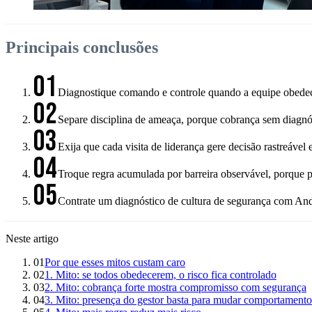
Principais conclusões
01
Diagnostique comando e controle quando a equipe obedece d
02
Separe disciplina de ameaça, porque cobrança sem diagnóst
03
Exija que cada visita de liderança gere decisão rastreável
04
Troque regra acumulada por barreira observável, porque p
05
Contrate um diagnóstico de cultura de segurança com Andr
Neste artigo
01
Por que esses mitos custam caro
02
1. Mito: se todos obedecerem, o risco fica controlado
03
2. Mito: cobrança forte mostra compromisso com segurança
04
3. Mito: presença do gestor basta para mudar comportamento