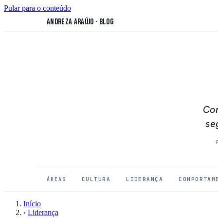
Pular para o conteúdo
Andreza Araújo
·
Blog
Con
se
CULTURA
LIDERANÇA
COMPORTAM
ÁREAS
Início
›
Liderança