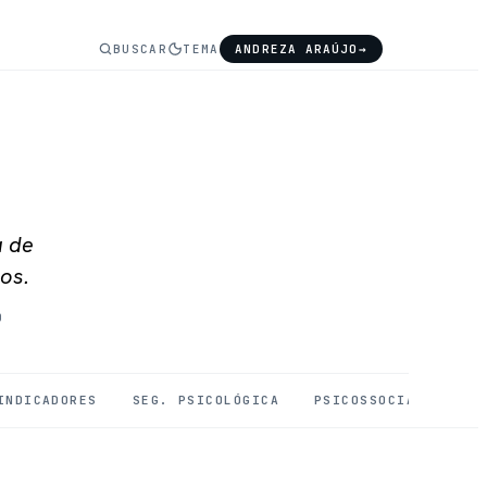
BUSCAR
TEMA
ANDREZA ARAÚJO
→
a de
os.
O
INDICADORES
SEG. PSICOLÓGICA
PSICOSSOCIAIS
SA