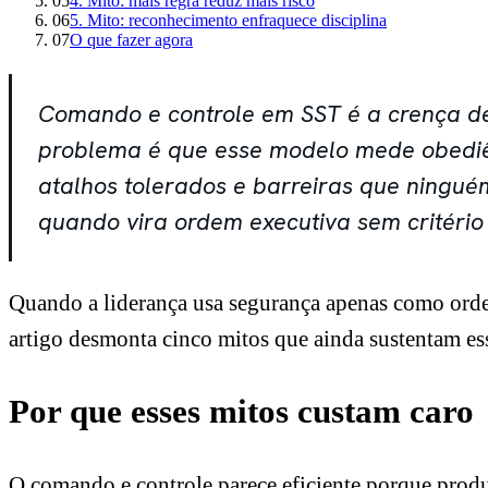
05
4. Mito: mais regra reduz mais risco
06
5. Mito: reconhecimento enfraquece disciplina
07
O que fazer agora
Comando e controle em SST é a crença de
problema é que esse modelo mede obediê
atalhos tolerados e barreiras que ningu
quando vira ordem executiva sem critério 
Quando a liderança usa segurança apenas como ordem
artigo desmonta cinco mitos que ainda sustentam esse
Por que esses mitos custam caro
O comando e controle parece eficiente porque produz