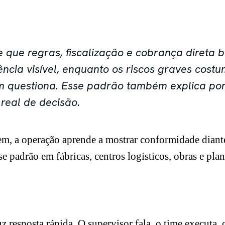
 que regras, fiscalização e cobrança direta
ncia visível, enquanto os riscos graves cos
ém questiona. Esse padrão também explica po
real de decisão.
, a operação aprende a mostrar conformidade diante 
 padrão em fábricas, centros logísticos, obras e plan
 resposta rápida. O supervisor fala, o time executa, 