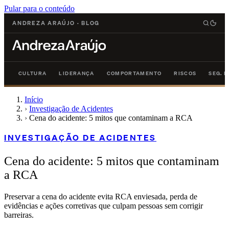
Pular para o conteúdo
ANDREZA ARAÚJO
·
BLOG
CULTURA
LIDERANÇA
COMPORTAMENTO
RISCOS
SEG. 
Início
›
Investigação de Acidentes
›
Cena do acidente: 5 mitos que contaminam a RCA
INVESTIGAÇÃO DE ACIDENTES
Cena do acidente: 5 mitos que contaminam
a RCA
Preservar a cena do acidente evita RCA enviesada, perda de
evidências e ações corretivas que culpam pessoas sem corrigir
barreiras.