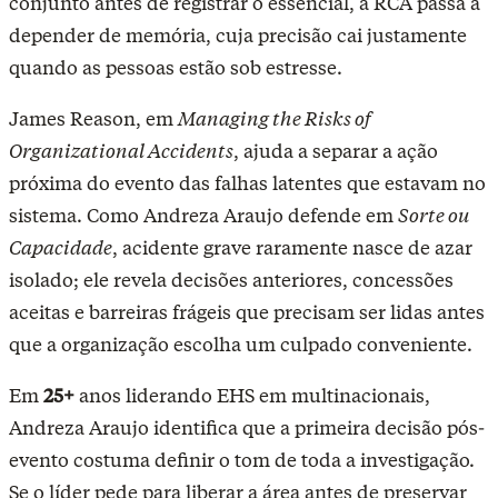
conjunto antes de registrar o essencial, a RCA passa a
depender de memória, cuja precisão cai justamente
quando as pessoas estão sob estresse.
James Reason, em
Managing the Risks of
Organizational Accidents
, ajuda a separar a ação
próxima do evento das falhas latentes que estavam no
sistema. Como Andreza Araujo defende em
Sorte ou
Capacidade
, acidente grave raramente nasce de azar
isolado; ele revela decisões anteriores, concessões
aceitas e barreiras frágeis que precisam ser lidas antes
que a organização escolha um culpado conveniente.
Em
25+
anos liderando EHS em multinacionais
,
Andreza Araujo identifica que a primeira decisão pós-
evento costuma definir o tom de toda a investigação.
Se o líder pede para liberar a área antes de preservar