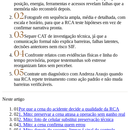
posição, energia, ferramentas e acessos revelam falhas que a
memória não reconstrói depois.
02
Fotografe em sequência ampla, média e detalhada, com
escala e horário, para que a RCA teste hipóteses em vez de
confirmar narrativa pronta.
03
Separe CAT de investigação técnica, já que a
comunicação formal não explica barreiras, falhas latentes,
decisões anteriores nem risco SIF.
04
Confronte relatos com evidências físicas e linha do
tempo provisória, porque testemunhas sob estresse
reorganizam fatos sem perceber.
05
Contrate um diagnóstico com Andreza Araujo quando
sua RCA repete treinamento como ação padrão e não muda
barreiras verificáveis.
Neste artigo
01
Por que a cena do acidente decide a qualidade da RCA
02
1. Mito: preservar a cena atrasa a operação sem ganho real
03
2. Mito: foto de celular substitui preservação técnica
04
3. Mito: a cena confirma quem errou
05
4. Mito: depois do socorro, limpar é sinal de controle