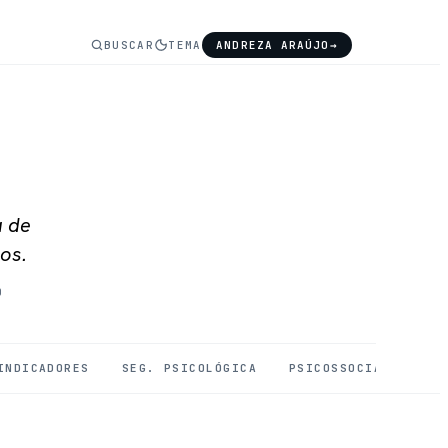
BUSCAR
TEMA
ANDREZA ARAÚJO
→
a de
os.
O
INDICADORES
SEG. PSICOLÓGICA
PSICOSSOCIAIS
SA