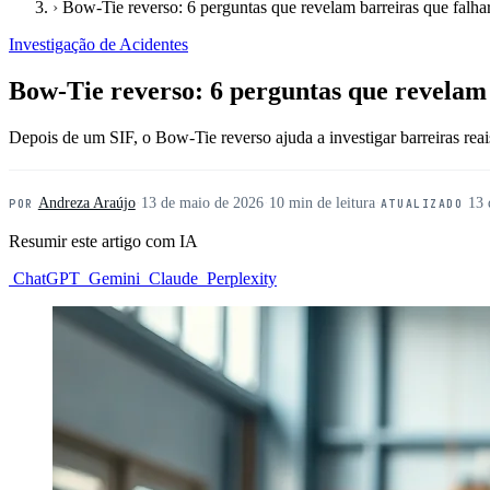
›
Bow-Tie reverso: 6 perguntas que revelam barreiras que falh
Investigação de Acidentes
Bow-Tie reverso: 6 perguntas que revelam
Depois de um SIF, o Bow-Tie reverso ajuda a investigar barreiras reai
Andreza Araújo
·
13 de maio de 2026
·
10 min de leitura
·
13 
POR
ATUALIZADO
Resumir este artigo com IA
ChatGPT
Gemini
Claude
Perplexity