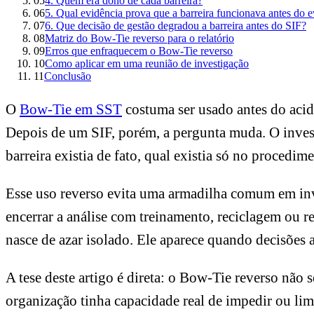
05
4. Quem era dono de cada barreira?
06
5. Qual evidência prova que a barreira funcionava antes do 
07
6. Que decisão de gestão degradou a barreira antes do SIF?
08
Matriz do Bow-Tie reverso para o relatório
09
Erros que enfraquecem o Bow-Tie reverso
10
Como aplicar em uma reunião de investigação
11
Conclusão
O
Bow-Tie em SST
costuma ser usado antes do acide
Depois de um SIF, porém, a pergunta muda. O investi
barreira existia de fato, qual existia só no procedim
Esse uso reverso evita uma armadilha comum em inves
encerrar a análise com treinamento, reciclagem o
nasce de azar isolado. Ele aparece quando decisões 
A tese deste artigo é direta: o Bow-Tie reverso não s
organização tinha capacidade real de impedir ou lim