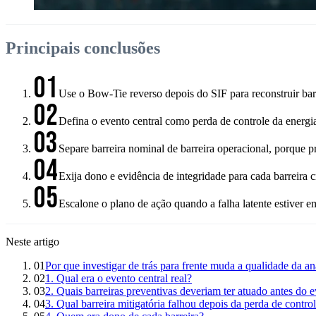
Principais conclusões
01
Use o Bow-Tie reverso depois do SIF para reconstruir barr
02
Defina o evento central como perda de controle da energi
03
Separe barreira nominal de barreira operacional, porque 
04
Exija dono e evidência de integridade para cada barreira c
05
Escalone o plano de ação quando a falha latente estiver 
Neste artigo
01
Por que investigar de trás para frente muda a qualidade da an
02
1. Qual era o evento central real?
03
2. Quais barreiras preventivas deveriam ter atuado antes do 
04
3. Qual barreira mitigatória falhou depois da perda de contro