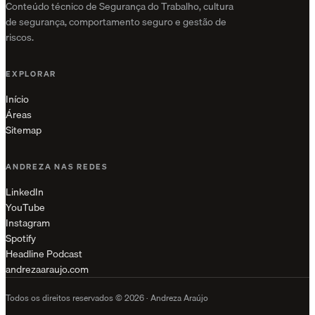
Conteúdo técnico de Segurança do Trabalho, cultura
de segurança, comportamento seguro e gestão de
riscos.
EXPLORAR
Início
Áreas
Sitemap
ANDREZA NAS REDES
LinkedIn
YouTube
Instagram
Spotify
Headline Podcast
andrezaaraujo.com
Todos os direitos reservados © 2026 · Andreza Araújo