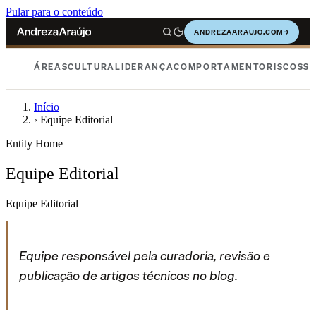
Pular para o conteúdo
ANDREZAARAUJO.COM
→
ÁREAS
CULTURA
LIDERANÇA
COMPORTAMENTO
RISCOS
SE
Início
›
Equipe Editorial
Entity Home
Equipe Editorial
Equipe Editorial
Equipe responsável pela curadoria, revisão e
publicação de artigos técnicos no blog.