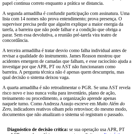
papel continua correto enquanto a prática se distancia.
A segunda armadilha é confundir participação com assinatura. Uma
lista com 14 nomes não prova entendimento; prova presença. O
supervisor precisa pedir que alguém explique a maior energia da
tarefa, a barreira que não pode falhar e a condição que obriga a
parar. Sem essa devolutiva, a reunião pré-tarefa vira teatro de
concordância.
A terceira armadilha é tratar desvio como falha individual antes de
revisar a qualidade do instrumento. James Reason mostrou que
acidentes emergem de camadas que falham, e esse raciocínio ajuda a
investigar por que APR, PT ou AST não funcionaram como
barreira. A pergunta técnica não é apenas quem descumpriu, mas
qual decisão o sistema deixou vaga.
A quarta armadilha é não retroalimentar o PGR. Se uma AST revela
risco novo e isso nunca volta para inventário, plano de ação,
treinamento ou procedimento, a organização aprende apenas
naquele turno. Como Andreza Araujo escreve em
Muito Além do
Zero
, indicadores reativos olham pelo retrovisor; do mesmo modo,
documentos que não atualizam o sistema só registram o passado.
Diagnóstico de decisão crítica:
se sua operação usa APR, PT