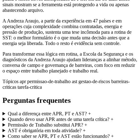
sinais mostram se a ferramenta está protegendo a vida ou apenas
abastecendo arquivo.
A Andreza Araujo, a partir da experiência em 47 países e em
operações cuja complexidade combina contratadas, energia e
pressão de produção, sustenta uma tese incômoda para a rotina de
SST: o melhor formulário é o que muda uma decisão antes que a
energia seja liberada. Todo o resto é evidência sem controle.
Para transformar essa lógica em rotina, a Escola da Segurança e os
diagnósticos da Andreza Araujo ajudam lideranças a alinhar método,
conversa de campo e governança de barreiras, com foco em reduzir
o espaço entre trabalho planejado e trabalho real.
Tópicos
apr
permissao-de-trabalho
ast
gestao-de-riscos
barreiras-
criticas
tarefa-critica
Perguntas frequentes
Qual a diferença entre APR, PT e AST?
+
Quando devo usar APR antes de uma tarefa crítica?
+
Permissão de Trabalho substitui APR?
+
AST é obrigatória em toda atividade?
+
Como saber se APR, PT e AST estão funcionando?
+