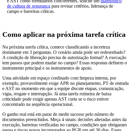
e AST como formulários concorrentes, solicite um
diagnóstico
de cultura de segurança
para revisar critérios, liderança de
campo e barreiras críticas.
Como aplicar na próxima tarefa crítica
Na próxima tarefa crítica, comece classificando a incerteza
dominante em 3 perguntas. O cenário ainda pode ser redesenhado?
A condição de liberação precisa de autorização formal? A execução
tem passos que podem mudar no campo? Essas respostas definem o
instrumento principal e os instrumentos de apoio.
Uma atividade em espaço confinado com limpeza interna, por
exemplo, provavelmente exige APR no planejamento, PT de entrada
e AST no momento em que a equipe discute etapas, comunicação,
vigia, resgate e interrupção. Já uma tarefa rotineira de baixa
criticidade pode exigir apenas AST curta se o risco estiver
concentrado na sequência operacional.
O ganho real está em parar de medir sucesso pelo número de
documentos preenchidos. Meça 4 sinais: decisões alteradas antes da
execução, barreiras verificadas no campo, condições que obrigaram
pausa e riscos novos incorporados ao PGR em até 30 dias. Esses