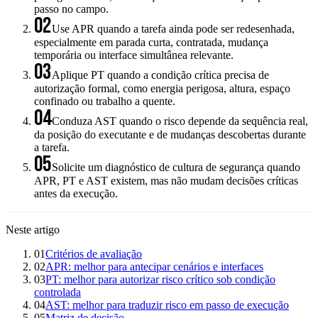
passo no campo.
02
Use APR quando a tarefa ainda pode ser redesenhada,
especialmente em parada curta, contratada, mudança
temporária ou interface simultânea relevante.
03
Aplique PT quando a condição crítica precisa de
autorização formal, como energia perigosa, altura, espaço
confinado ou trabalho a quente.
04
Conduza AST quando o risco depende da sequência real,
da posição do executante e de mudanças descobertas durante
a tarefa.
05
Solicite um diagnóstico de cultura de segurança quando
APR, PT e AST existem, mas não mudam decisões críticas
antes da execução.
Neste artigo
01
Critérios de avaliação
02
APR: melhor para antecipar cenários e interfaces
03
PT: melhor para autorizar risco crítico sob condição
controlada
04
AST: melhor para traduzir risco em passo de execução
05
Matriz de decisão