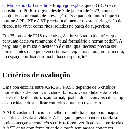
O
Ministério do Trabalho e Emprego explica
que o GRO deve
constituir o PGR, exigível desde 3 de janeiro de 2022, como
conjunto coordenado de prevenção. Esse pano de fundo importa
porque APR, PT e AST precisam alimentar o sistema de gestão de
riscos, não viver como ritos isolados na pasta do supervisor.
Em 25+ anos de EHS executivo, Andreza Araujo identifica que a
pergunta decisiva raramente é "qual formulário a norma pede?". A
pergunta que muda o desfecho é outra: qual decisão precisa ser
tomada antes da equipe encostar na energia, na altura, no içamento,
no espaço confinado ou na linha em operação?
Critérios de avaliação
Uma boa escolha entre APR, PT e AST depende de 6 critérios:
momento da decisão, criticidade do risco, variabilidade da tarefa,
necessidade de autorização formal, qualidade da conversa de campo
e capacidade de atualizar controles durante a execução.
A APR costuma funcionar melhor quando há tempo para mapear
cenários antes da atividade. A PT ganha peso quando a tarefa só
pode começar se condições críticas forem verificadas e autorizadas.
A AST entra com força quando a tarefa tem passos concretos,