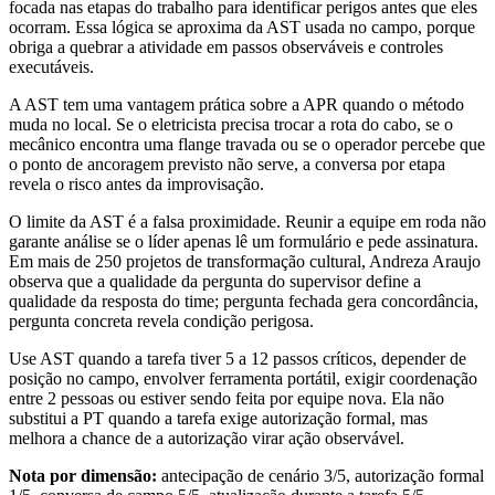
focada nas etapas do trabalho para identificar perigos antes que eles
ocorram. Essa lógica se aproxima da AST usada no campo, porque
obriga a quebrar a atividade em passos observáveis e controles
executáveis.
A AST tem uma vantagem prática sobre a APR quando o método
muda no local. Se o eletricista precisa trocar a rota do cabo, se o
mecânico encontra uma flange travada ou se o operador percebe que
o ponto de ancoragem previsto não serve, a conversa por etapa
revela o risco antes da improvisação.
O limite da AST é a falsa proximidade. Reunir a equipe em roda não
garante análise se o líder apenas lê um formulário e pede assinatura.
Em mais de 250 projetos de transformação cultural, Andreza Araujo
observa que a qualidade da pergunta do supervisor define a
qualidade da resposta do time; pergunta fechada gera concordância,
pergunta concreta revela condição perigosa.
Use AST quando a tarefa tiver 5 a 12 passos críticos, depender de
posição no campo, envolver ferramenta portátil, exigir coordenação
entre 2 pessoas ou estiver sendo feita por equipe nova. Ela não
substitui a PT quando a tarefa exige autorização formal, mas
melhora a chance de a autorização virar ação observável.
Nota por dimensão:
antecipação de cenário 3/5, autorização formal