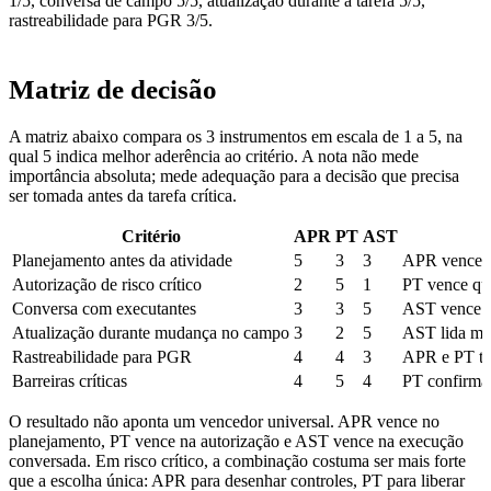
1/5, conversa de campo 5/5, atualização durante a tarefa 5/5,
rastreabilidade para PGR 3/5.
Matriz de decisão
A matriz abaixo compara os 3 instrumentos em escala de 1 a 5, na
qual 5 indica melhor aderência ao critério. A nota não mede
importância absoluta; mede adequação para a decisão que precisa
ser tomada antes da tarefa crítica.
Critério
APR
PT
AST
Planejamento antes da atividade
5
3
3
APR vence qu
Autorização de risco crítico
2
5
1
PT vence qua
Conversa com executantes
3
3
5
AST vence q
Atualização durante mudança no campo
3
2
5
AST lida mel
Rastreabilidade para PGR
4
4
3
APR e PT ten
Barreiras críticas
4
5
4
PT confirma 
O resultado não aponta um vencedor universal. APR vence no
planejamento, PT vence na autorização e AST vence na execução
conversada. Em risco crítico, a combinação costuma ser mais forte
que a escolha única: APR para desenhar controles, PT para liberar