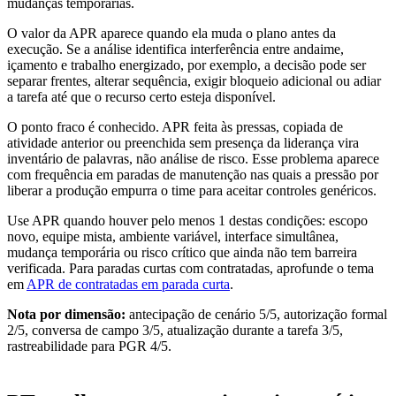
mudanças temporárias.
O valor da APR aparece quando ela muda o plano antes da
execução. Se a análise identifica interferência entre andaime,
içamento e trabalho energizado, por exemplo, a decisão pode ser
separar frentes, alterar sequência, exigir bloqueio adicional ou adiar
a tarefa até que o recurso certo esteja disponível.
O ponto fraco é conhecido. APR feita às pressas, copiada de
atividade anterior ou preenchida sem presença da liderança vira
inventário de palavras, não análise de risco. Esse problema aparece
com frequência em paradas de manutenção nas quais a pressão por
liberar a produção empurra o time para aceitar controles genéricos.
Use APR quando houver pelo menos 1 destas condições: escopo
novo, equipe mista, ambiente variável, interface simultânea,
mudança temporária ou risco crítico que ainda não tem barreira
verificada. Para paradas curtas com contratadas, aprofunde o tema
em
APR de contratadas em parada curta
.
Nota por dimensão:
antecipação de cenário 5/5, autorização formal
2/5, conversa de campo 3/5, atualização durante a tarefa 3/5,
rastreabilidade para PGR 4/5.