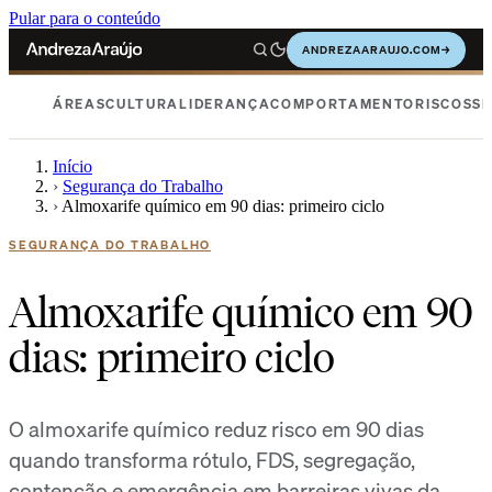
Pular para o conteúdo
ANDREZAARAUJO.COM
→
ÁREAS
CULTURA
LIDERANÇA
COMPORTAMENTO
RISCOS
SE
Início
›
Segurança do Trabalho
›
Almoxarife químico em 90 dias: primeiro ciclo
SEGURANÇA DO TRABALHO
Almoxarife químico em 90
dias: primeiro ciclo
O almoxarife químico reduz risco em 90 dias
quando transforma rótulo, FDS, segregação,
contenção e emergência em barreiras vivas da