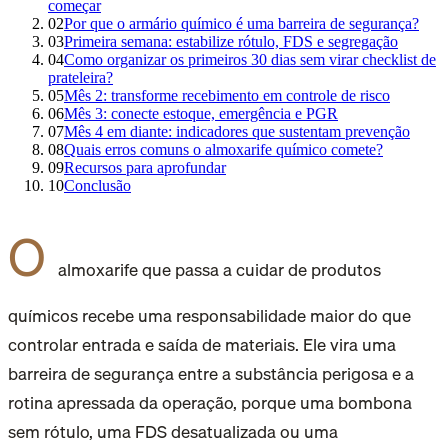
começar
02
Por que o armário químico é uma barreira de segurança?
03
Primeira semana: estabilize rótulo, FDS e segregação
04
Como organizar os primeiros 30 dias sem virar checklist de
prateleira?
05
Mês 2: transforme recebimento em controle de risco
06
Mês 3: conecte estoque, emergência e PGR
07
Mês 4 em diante: indicadores que sustentam prevenção
08
Quais erros comuns o almoxarife químico comete?
09
Recursos para aprofundar
10
Conclusão
O
almoxarife que passa a cuidar de produtos
químicos recebe uma responsabilidade maior do que
controlar entrada e saída de materiais. Ele vira uma
barreira de segurança entre a substância perigosa e a
rotina apressada da operação, porque uma bombona
sem rótulo, uma FDS desatualizada ou uma