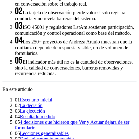
en conversación sobre el trabajo real.
02
La tarjeta de observación pierde valor si solo registra
conducta y no revela barreras del sistema.
03
ISO 45001 y reguladores LatAm sostienen participación,
comunicación y control operacional como base del método.
04
Los 250+ proyectos de Andreza Araujo muestran que la
confianza depende de respuesta visible, no de volumen de
formularios.
05
El indicador más útil no es la cantidad de observaciones,
sino la calidad de conversaciones, barreras removidas y
recurrencia reducida.
En este artículo
01
Escenario inicial
02
La decisión
03
La ejecución
04
Resultado medido
05
4 decisiones que hicieron que Ver y Actuar dejara de ser
formulario
06
Lecciones generalizables
07
Qué aplicar en tu operación